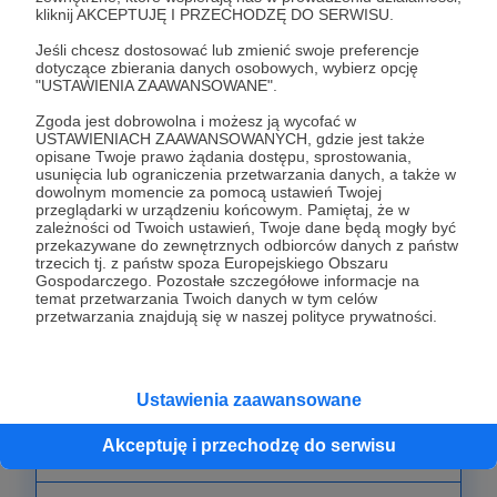
kliknij AKCEPTUJĘ I PRZECHODZĘ DO SERWISU.
Jeśli chcesz dostosować lub zmienić swoje preferencje
dotyczące zbierania danych osobowych, wybierz opcję
29 zł
"USTAWIENIA ZAAWANSOWANE".
miesięcznie
Zgoda jest dobrowolna i możesz ją wycofać w
USTAWIENIACH ZAAWANSOWANYCH, gdzie jest także
Prędkość wyścigowa!
opisane Twoje prawo żądania dostępu, sprostowania,
usunięcia lub ograniczenia przetwarzania danych, a także w
Oto Twoje przywileje:
dowolnym momencie za pomocą ustawień Twojej
- przynajmniej 4 PRZEDPREMIEROWE odcinki w
przeglądarki w urządzeniu końcowym. Pamiętaj, że w
zależności od Twoich ustawień, Twoje dane będą mogły być
tygodniu w jakości miażdżącej YouTube,
przekazywane do zewnętrznych odbiorców danych z państw
- dostęp do postów dla Patronów,
trzecich tj. z państw spoza Europejskiego Obszaru
Gospodarczego. Pozostałe szczegółowe informacje na
- udział w decydowaniu, jakie materiały opublikuję,
temat przetwarzania Twoich danych w tym celów
- udział w tajnej grupie na Facebook'u,
przetwarzania znajdują się w naszej polityce prywatności.
- zestaw naklejek SzajBajk,
- przynajmniej jedna porada zakupowa miesięcznie
w postaci filmu na Twoją prośbę,
Ustawienia zaawansowane
- pierwszeństwo wykupu moich Projektów
Akceptuję i przechodzę do serwisu
Rowerowych.