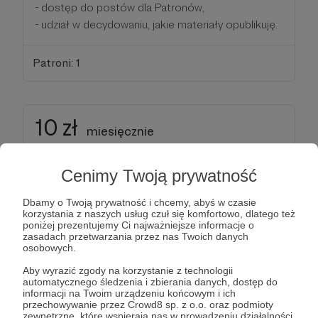
- dostęp do postów dla Patronów,
- udział w decydowaniu, jakie materiały opublikuję.
Patroni: 1
10 zł
miesięcznie
Nabieramy prędkości!
Cenimy Twoją prywatność
Oto Twoje przywileje:
Dbamy o Twoją prywatność i chcemy, abyś w czasie
- przynajmniej 4 PRZEDPREMIEROWE odcinki w
korzystania z naszych usług czuł się komfortowo, dlatego też
tygodniu w jakości miażdżącej YouTube,
poniżej prezentujemy Ci najważniejsze informacje o
zasadach przetwarzania przez nas Twoich danych
- dostęp do postów dla Patronów,
osobowych.
- udział w decydowaniu, jakie materiały opublikuję,
Aby wyrazić zgody na korzystanie z technologii
- witaj w tajnej grupie na Facebook'u!
automatycznego śledzenia i zbierania danych, dostęp do
informacji na Twoim urządzeniu końcowym i ich
przechowywanie przez Crowd8 sp. z o.o. oraz podmioty
Patroni: 5
zewnętrzne, które wspierają nas w prowadzeniu działalności,