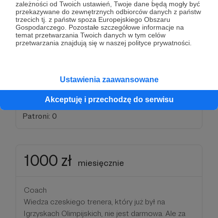
zależności od Twoich ustawień, Twoje dane będą mogły być
przekazywane do zewnętrznych odbiorców danych z państw
trzecich tj. z państw spoza Europejskiego Obszaru
Gospodarczego. Pozostałe szczegółowe informacje na
Próg zawiera:
temat przetwarzania Twoich danych w tym celów
- Pocztówkę z każdego turnieju
przetwarzania znajdują się w naszej polityce prywatności.
- Dostęp do archiwum z naszymi meczami
- Dedykowana rolka w reżyserii Maksa
- po 3 miesiącach wspomagania jeden trening z
Ustawienia zaawansowane
nami na lodzie lub siłowni
Akceptuję i przechodzę do serwisu
Patroni: 0
1000 zł
miesięcznie
Coach
Wiedza czeskiego trenera, który już był na
Igrzyskach Olimpijskich, nie jest darmowa. Ale za