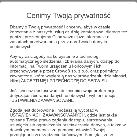
Najstarszy, ale nie tylko stażem. Krisu sto złotych
przeznaczy pewnie na swoje ulubione Iso o smaku
Cenimy Twoją prywatność
rabarbaru.
Dbamy o Twoją prywatność i chcemy, abyś w czasie
korzystania z naszych usług czuł się komfortowo, dlatego też
Próg zawiera:
poniżej prezentujemy Ci najważniejsze informacje o
zasadach przetwarzania przez nas Twoich danych
- Pocztówkę z każdego turnieju
osobowych.
- Dostęp do archiwum z naszymi meczami
Aby wyrazić zgody na korzystanie z technologii
automatycznego śledzenia i zbierania danych, dostęp do
informacji na Twoim urządzeniu końcowym i ich
Patroni: 0
przechowywanie przez Crowd8 sp. z o.o. oraz podmioty
zewnętrzne, które wspierają nas w prowadzeniu działalności,
kliknij AKCEPTUJĘ I PRZECHODZĘ DO SERWISU.
Jeśli chcesz dostosować lub zmienić swoje preferencje
200 zł
miesięcznie
dotyczące zbierania danych osobowych, wybierz opcję
"USTAWIENIA ZAAWANSOWANE".
Zgoda jest dobrowolna i możesz ją wycofać w
Skip
USTAWIENIACH ZAAWANSOWANYCH, gdzie jest także
Dwie stówki to nie byle co. Przypilnujemy, żeby
opisane Twoje prawo żądania dostępu, sprostowania,
usunięcia lub ograniczenia przetwarzania danych, a także w
Kondziu wydał je na bilet do Kanady, a nie na
dowolnym momencie za pomocą ustawień Twojej
kolejną kobrę na plecach
przeglądarki w urządzeniu końcowym. Pamiętaj, że w