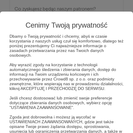
Co zyskujesz będąc naszym patronem?
Dzięki Tobie mamy czas na tworzenie
Cenimy Twoją prywatność
dodatkowych treści i większej ilości filmów na
Dbamy o Twoją prywatność i chcemy, abyś w czasie
naszych kanałach społecznościowych.
korzystania z naszych usług czuł się komfortowo, dlatego też
poniżej prezentujemy Ci najważniejsze informacje o
zasadach przetwarzania przez nas Twoich danych
Ebook o pieczeniu chleba napisany przez nas.
osobowych.
Aby wyrazić zgody na korzystanie z technologii
Wpis na listę Patronów, dostępną na naszej
automatycznego śledzenia i zbierania danych, dostęp do
stronie (www.theslowlifers.com) i na końcu
informacji na Twoim urządzeniu końcowym i ich
przechowywanie przez Crowd8 sp. z o.o. oraz podmioty
każdego filmiku.
zewnętrzne, które wspierają nas w prowadzeniu działalności,
kliknij AKCEPTUJĘ I PRZECHODZĘ DO SERWISU.
Patroni: 0
Jeśli chcesz dostosować lub zmienić swoje preferencje
dotyczące zbierania danych osobowych, wybierz opcję
"USTAWIENIA ZAAWANSOWANE".
Zgoda jest dobrowolna i możesz ją wycofać w
50 zł
USTAWIENIACH ZAAWANSOWANYCH, gdzie jest także
miesięcznie
opisane Twoje prawo żądania dostępu, sprostowania,
usunięcia lub ograniczenia przetwarzania danych, a także w