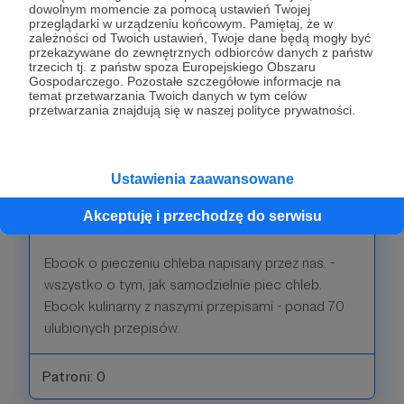
dowolnym momencie za pomocą ustawień Twojej
WOW! Dziękujemy z całych naszych trzech
przeglądarki w urządzeniu końcowym. Pamiętaj, że w
zależności od Twoich ustawień, Twoje dane będą mogły być
serduszek. Na dowód tego zapewniamy:
przekazywane do zewnętrznych odbiorców danych z państw
trzecich tj. z państw spoza Europejskiego Obszaru
Gospodarczego. Pozostałe szczegółowe informacje na
Dzięki Tobie mamy czas na tworzenie
temat przetwarzania Twoich danych w tym celów
dodatkowych treści i większej ilości filmów na
przetwarzania znajdują się w naszej polityce prywatności.
naszych kanałach społecznościowych.
Wpis na listę Patronów, dostępną na naszej
Ustawienia zaawansowane
stronie (www.theslowlifers.com) i na końcu
Akceptuję i przechodzę do serwisu
każdego filmiku.
Ebook o pieczeniu chleba napisany przez nas. -
wszystko o tym, jak samodzielnie piec chleb.
Ebook kulinarny z naszymi przepisami - ponad 70
ulubionych przepisów.
Patroni: 0