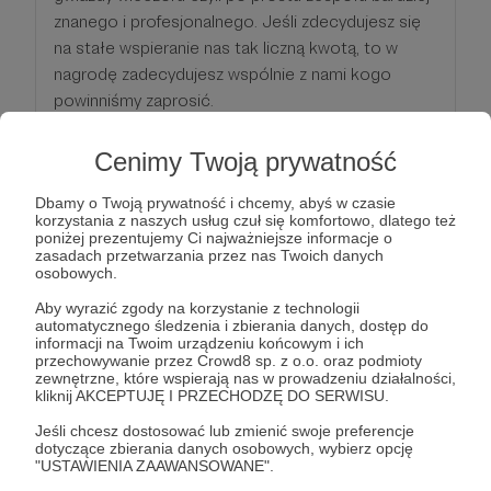
znanego i profesjonalnego. Jeśli zdecydujesz się
na stałe wspieranie nas tak liczną kwotą, to w
nagrodę zadecydujesz wspólnie z nami kogo
powinniśmy zaprosić.
Cenimy Twoją prywatność
Patroni: 0
Limit: 100
Dbamy o Twoją prywatność i chcemy, abyś w czasie
korzystania z naszych usług czuł się komfortowo, dlatego też
poniżej prezentujemy Ci najważniejsze informacje o
100 zł
zasadach przetwarzania przez nas Twoich danych
miesięcznie
osobowych.
Aby wyrazić zgody na korzystanie z technologii
Nagrodą za tak ogromne wsparcie będzie
automatycznego śledzenia i zbierania danych, dostęp do
informacji na Twoim urządzeniu końcowym i ich
możliwość osobistego wejścia do reżyserki, gdzie
przechowywanie przez Crowd8 sp. z o.o. oraz podmioty
powstaje transmisja. Można będzie dotknąć
zewnętrzne, które wspierają nas w prowadzeniu działalności,
kliknij AKCEPTUJĘ I PRZECHODZĘ DO SERWISU.
wszystkiego i wręcz pobawić się w operatora
kamer czy dźwiękowca. Posłużymy całą zdobytą
Jeśli chcesz dostosować lub zmienić swoje preferencje
dotyczące zbierania danych osobowych, wybierz opcję
wiedzą na temat techniki, którą dysponujemy w
"USTAWIENIA ZAAWANSOWANE".
studio.