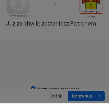
Nowy użytkownik
Totuart
Już za chwilę zostaniesz Patronem!
Bezpieczne płatności
Cofnij
Kontynuuj
Copyright 2026 © Patronite.
Wszelkie prawa