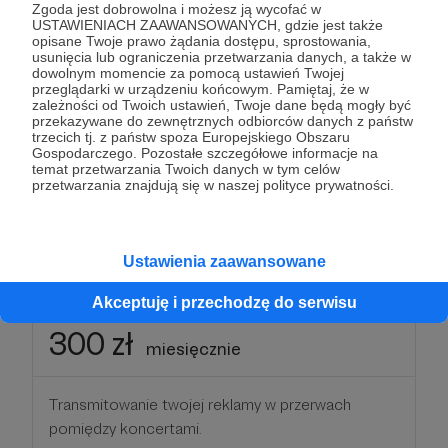
Zgoda jest dobrowolna i możesz ją wycofać w
USTAWIENIACH ZAAWANSOWANYCH, gdzie jest także
opisane Twoje prawo żądania dostępu, sprostowania,
Patroni: 0
Limit: 1
usunięcia lub ograniczenia przetwarzania danych, a także w
dowolnym momencie za pomocą ustawień Twojej
przeglądarki w urządzeniu końcowym. Pamiętaj, że w
zależności od Twoich ustawień, Twoje dane będą mogły być
przekazywane do zewnętrznych odbiorców danych z państw
150 zł
trzecich tj. z państw spoza Europejskiego Obszaru
miesięcznie
Gospodarczego. Pozostałe szczegółowe informacje na
temat przetwarzania Twoich danych w tym celów
przetwarzania znajdują się w naszej polityce prywatności.
Umieszczenie twojej reklamy w sali koncertowej.
Patroni: 0
Limit: 5
Ustawienia zaawansowane
Akceptuję i przechodzę do serwisu
300 zł
miesięcznie
Transmitowanie twojej reklamy w przerwach
pomiędzy koncertami.