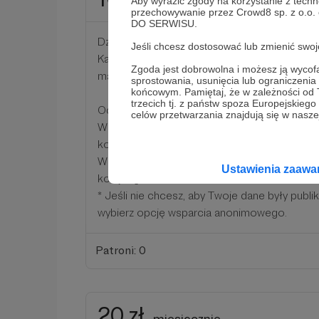
miesięcznie
Aby wyrazić zgody na korzystanie z techn
przechowywanie przez Crowd8 sp. z o.o.
DO SERWISU.
Dziękuję za Twoje wsparcie dla mojej podróżni
Jeśli chcesz dostosować lub zmienić sw
Każda dyszka to kolejny krok do spełnienia 
Zgoda jest dobrowolna i możesz ją wyc
marzeń.
sprostowania, usunięcia lub ograniczeni
końcowym. Pamiętaj, że w zależności od
trzecich tj. z państw spoza Europejskie
Od dziś stajesz się współpatronem moich fi
celów przetwarzania znajdują się w naszej
W zamian umieszczone będą podziękowania 
końcu filmu.
Wszyscy patroni z tego i wyższych progów b
Ustawienia zaaw
kolejnego filmu na kanale YouTube.
* Jeśli nie chcesz, aby Twoje dane były publ
wybierz opcję wsparcia anonimowego.
Patroni: 0
20 zł
miesięcznie