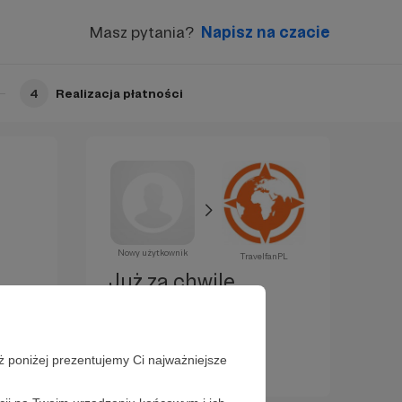
Masz pytania?
Napisz na czacie
4
Realizacja płatności
Nowy użytkownik
TravelfanPL
Już za chwilę
zostaniesz
Patronem!
ż poniżej prezentujemy Ci najważniejsze