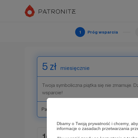
Wybierz próg wsparcia
1
Próg wsparcia
5 zł
miesięcznie
Twoja symboliczna piątka się nie zmarnuje. D
wsparcie!
Patroni: 0
Dbamy o Twoją prywatność i chcemy, abyś 
informacje o zasadach przetwarzania pr
10 zł