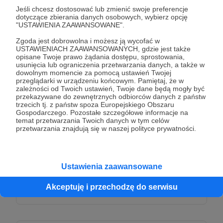
Jeśli chcesz dostosować lub zmienić swoje preferencje
dotyczące zbierania danych osobowych, wybierz opcję
50 zł
"USTAWIENIA ZAAWANSOWANE".
miesięcznie
Zgoda jest dobrowolna i możesz ją wycofać w
USTAWIENIACH ZAAWANSOWANYCH, gdzie jest także
Wpłacając 50 zł miesięcznie otrzymasz od nas:
opisane Twoje prawo żądania dostępu, sprostowania,
usunięcia lub ograniczenia przetwarzania danych, a także w
Drobny prezent co miesiąc do odbioru na
dowolnym momencie za pomocą ustawień Twojej
#Wajzera21
przeglądarki w urządzeniu końcowym. Pamiętaj, że w
zależności od Twoich ustawień, Twoje dane będą mogły być
Newsletter z kulisami działania Społecznego
przekazywane do zewnętrznych odbiorców danych z państw
Domu Kultury, a w nim plany i pomysły na
trzecich tj. z państw spoza Europejskiego Obszaru
Gospodarczego. Pozostałe szczegółowe informacje na
przyszłość
temat przetwarzania Twoich danych w tym celów
Pierwszeństwo do zapisów na warsztaty
przetwarzania znajdują się w naszej polityce prywatności.
Warsztaty 1 w miesiącu bezpłatne/lub tylko dla
patronów
DZIĘKUJEMY ZA WSPARCIE!
Ustawienia zaawansowane
Akceptuję i przechodzę do serwisu
Patroni: 5