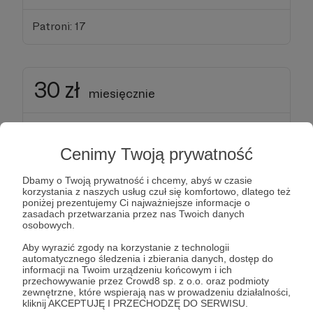
Patroni: 17
30 zł
miesięcznie
Wpłacając 30 zł miesięcznie otrzymasz od nas:
Drobny prezent co miesiąc do odbioru na
Cenimy Twoją prywatność
#Wajzera21
Dbamy o Twoją prywatność i chcemy, abyś w czasie
Newsletter z kulisami działania Społecznego
korzystania z naszych usług czuł się komfortowo, dlatego też
Domu Kultury, a w nim plany i pomysły na
poniżej prezentujemy Ci najważniejsze informacje o
zasadach przetwarzania przez nas Twoich danych
przyszłość
osobowych.
Pierwszeństwo do zapisów na warsztaty
Aby wyrazić zgody na korzystanie z technologii
DZIĘKUJEMY ZA WSPARCIE!
automatycznego śledzenia i zbierania danych, dostęp do
informacji na Twoim urządzeniu końcowym i ich
przechowywanie przez Crowd8 sp. z o.o. oraz podmioty
Patroni: 5
zewnętrzne, które wspierają nas w prowadzeniu działalności,
kliknij AKCEPTUJĘ I PRZECHODZĘ DO SERWISU.