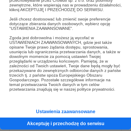
przechowywanie przez Crowd8 sp. z o.o. oraz podmioty
solidny support to złap mnie w naszej Tajnej
zewnętrzne, które wspierają nas w prowadzeniu działalności,
kliknij AKCEPTUJĘ I PRZECHODZĘ DO SERWISU.
Grupie na FB i prześlę Tobie osobiste,
spersonalizowane We We WeedWeek ;)
Jeśli chcesz dostosować lub zmienić swoje preferencje
dotyczące zbierania danych osobowych, wybierz opcję
"USTAWIENIA ZAAWANSOWANE".
A teraz trochę poważniej bo jest to dosyć
Zgoda jest dobrowolna i możesz ją wycofać w
poważne wsparcie, więc całkiem na poważnie
USTAWIENIACH ZAAWANSOWANYCH, gdzie jest także
wypadało by umieścić Ciebie w napisach
opisane Twoje prawo żądania dostępu, sprostowania,
usunięcia lub ograniczenia przetwarzania danych, a także w
końcowych ;)
dowolnym momencie za pomocą ustawień Twojej
przeglądarki w urządzeniu końcowym. Pamiętaj, że w
zależności od Twoich ustawień, Twoje dane będą mogły być
Wiesz, że materiały robię co tydzień, na bierząco,
przekazywane do zewnętrznych odbiorców danych z państw
aby były jak najbardziej aktualne. Czasem jednak
trzecich tj. z państw spoza Europejskiego Obszaru
Gospodarczego. Pozostałe szczegółowe informacje na
materiał jest już zmontowany w weekend - wtedy
temat przetwarzania Twoich danych w tym celów
otrzymasz dostęp do odcinka
przetwarzania znajdują się w naszej polityce prywatności.
PRZEDPREMIEROWO! Fajnie, co?!
Oczywiście dostęp do tajnej grupy masz
Ustawienia zaawansowane
zapewniony a pestkę z różnymi gratisami
znajdziesz w skrzynce pocztowej ;)
Akceptuję i przechodzę do serwisu