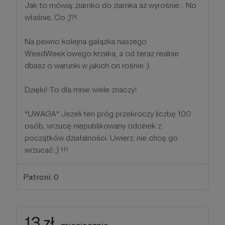
Jak to mówią: ziarnko do ziarnka aż wyrośnie... No
właśnie, Co ;)?!
Na pewno kolejna gałązka naszego
WeedWeek'owego krzaka, a od teraz realnie
dbasz o warunki w jakich on rośnie :)
Dzięki! To dla mnie wiele znaczy!
*UWAGA* Jeżeli ten próg przekroczy liczbę 100
osób, wrzucę niepublikowany odcinek z
początków działalności. Uwierz, nie chcę go
wrzucać ;) !!!
Patroni: 0
13 zł