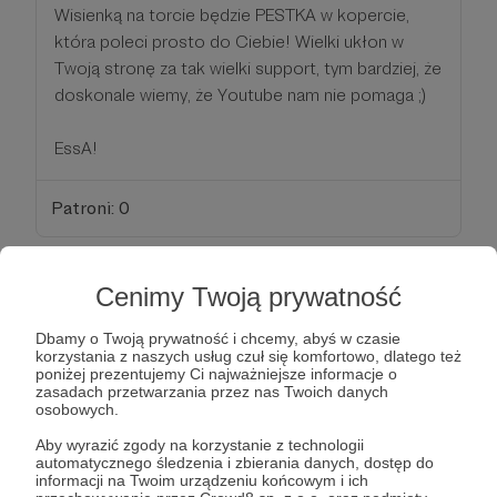
Wisienką na torcie będzie PESTKA w kopercie,
która poleci prosto do Ciebie! Wielki ukłon w
Twoją stronę za tak wielki support, tym bardziej, że
doskonale wiemy, że Youtube nam nie pomaga ;)
EssA!
Patroni: 0
Cenimy Twoją prywatność
50 zł
miesięcznie
Dbamy o Twoją prywatność i chcemy, abyś w czasie
korzystania z naszych usług czuł się komfortowo, dlatego też
poniżej prezentujemy Ci najważniejsze informacje o
We We WeedWeek!
zasadach przetwarzania przez nas Twoich danych
osobowych.
Najwidoczniej słyszysz te słowa co tydzień i nadal
Aby wyrazić zgody na korzystanie z technologii
nie masz dość. Dzięki;)!
automatycznego śledzenia i zbierania danych, dostęp do
informacji na Twoim urządzeniu końcowym i ich
Skoro zdecydowałaś/zdecydowałeś się na tak