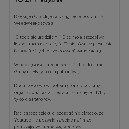
miesięcznie
Dziękuję i Gratuluję za osiągnięcie poziomu 2
WeedWeekostwa ;)
13 tego się urodziłem i 13 to moja szczęśliwa
liczba - mam nadzieję, że Tobie również przyniesie
farta w "różnych przypałowych" sytuacjach ;)
W podziękowaniu zapraszam Ciebie do Tajnej
Grupy na FB tylko dla patronów ;)
Dodatkowo we wspólnym gronie będziemy
organizować raz w miesiącu 'zamknięte' LIVE'y
tylko dla Patronów!
Raz jeszcze dziękuję, szczególnie dlatego, że
Youtube nie pozwala zarabiać na filmach
poruszających tematykę konopną!