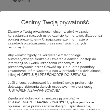
Patroni: 19
50 zł
Cenimy Twoją prywatność
miesięcznie
Dbamy o Twoją prywatność i chcemy, abyś w czasie
korzystania z naszych usług czuł się komfortowo, dlatego też
Oprócz dodania na listę osób wspierających, za
poniżej prezentujemy Ci najważniejsze informacje o
zasadach przetwarzania przez nas Twoich danych
taką formę wsparcia otrzymasz ode mnie
osobowych.
zaproszenie na czat grupowy w aplikacji
Aby wyrazić zgody na korzystanie z technologii
Messenger/Telegram. Będę tam komentować
automatycznego śledzenia i zbierania danych, dostęp do
bieżące wydarzenia.
informacji na Twoim urządzeniu końcowym i ich
przechowywanie przez Crowd8 sp. z o.o. oraz podmioty
Będziesz również mógł zadawać mi pytania i
zewnętrzne, które wspierają nas w prowadzeniu działalności,
wysyłać różne informacje do weryfikacji.
kliknij AKCEPTUJĘ I PRZECHODZĘ DO SERWISU.
Jeśli chcesz dostosować lub zmienić swoje preferencje
dotyczące zbierania danych osobowych, wybierz opcję
Patroni: 4
"USTAWIENIA ZAAWANSOWANE".
Zgoda jest dobrowolna i możesz ją wycofać w
USTAWIENIACH ZAAWANSOWANYCH, gdzie jest także
opisane Twoje prawo żądania dostępu, sprostowania,
70 zł
usunięcia lub ograniczenia przetwarzania danych, a także w