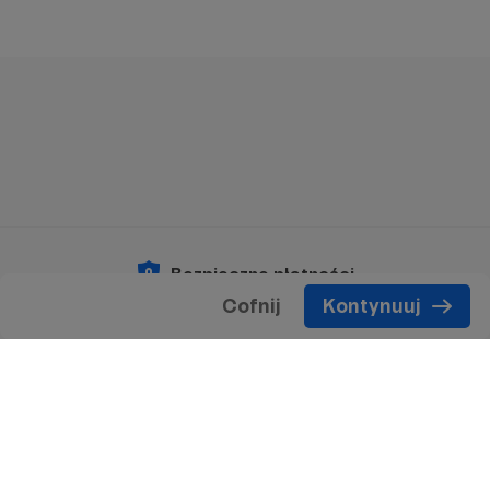
Bezpieczne płatności
Cofnij
Kontynuuj
Copyright 2026 © Patronite.
Wszelkie prawa
zastrzeżone.