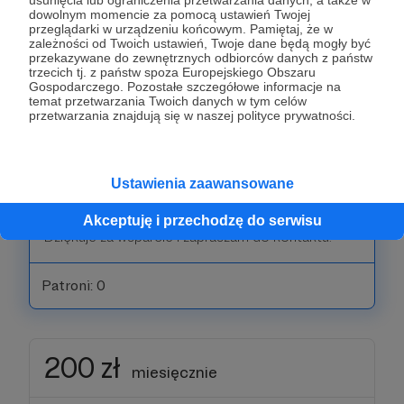
miesięcznie
dowolnym momencie za pomocą ustawień Twojej
przeglądarki w urządzeniu końcowym. Pamiętaj, że w
zależności od Twoich ustawień, Twoje dane będą mogły być
Dziękuje bardzo za wsparcie:)
przekazywane do zewnętrznych odbiorców danych z państw
trzecich tj. z państw spoza Europejskiego Obszaru
Gospodarczego. Pozostałe szczegółowe informacje na
Patroni: 0
temat przetwarzania Twoich danych w tym celów
przetwarzania znajdują się w naszej polityce prywatności.
100 zł
Ustawienia zaawansowane
miesięcznie
Akceptuję i przechodzę do serwisu
Dziękuje za wsparcie i zapraszam do kontaktu.
Patroni: 0
200 zł
miesięcznie