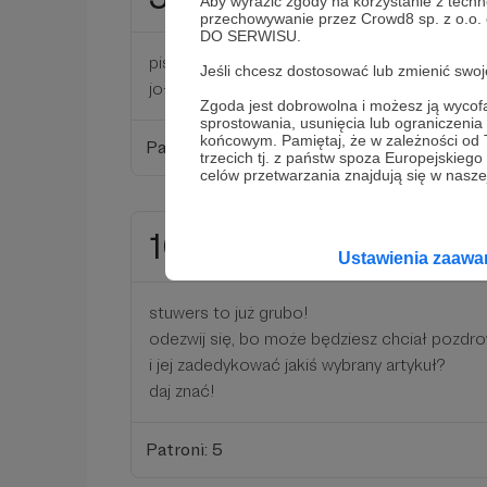
miesięcznie
Aby wyrazić zgody na korzystanie z techn
przechowywanie przez Crowd8 sp. z o.o.
DO SERWISU.
pisiont zyla to kupa szmalu.
Jeśli chcesz dostosować lub zmienić sw
joł człowieku!
Zgoda jest dobrowolna i możesz ją wyc
sprostowania, usunięcia lub ograniczeni
końcowym. Pamiętaj, że w zależności od
Patroni: 5
trzecich tj. z państw spoza Europejskie
celów przetwarzania znajdują się w naszej
100 zł
miesięcznie
Ustawienia zaaw
stuwers to już grubo!
odezwij się, bo może będziesz chciał pozdro
i jej zadedykować jakiś wybrany artykuł?
daj znać!
Patroni: 5