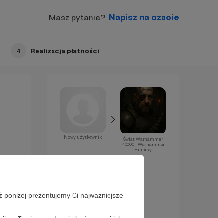
Masz pytania?
Napisz na czacie
4
Realizacja płatności
Nowy użytkownik
Świat Warhammer
40000 i Warhammer
Fantasy
Już za chwilę
zostaniesz
Patronem!
ż poniżej prezentujemy Ci najważniejsze