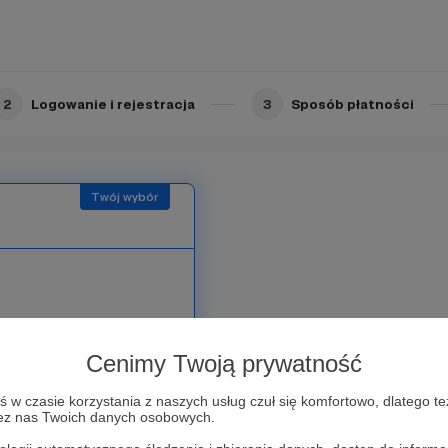
 złe, to lepiej sypnąć
2
Logowanie i rejestracja
3
Sposób płatności
Cenimy Twoją prywatność
w czasie korzystania z naszych usług czuł się komfortowo, dlatego te
zez nas Twoich danych osobowych.