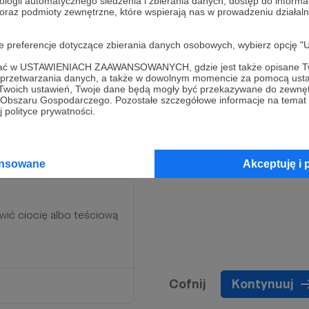
ologii automatycznego śledzenia i zbierania danych, dostęp do inform
 oraz podmioty zewnętrzne, które wspierają nas w prowadzeniu dział
oje preferencje dotyczące zbierania danych osobowych, wybierz op
ofać w USTAWIENIACH ZAAWANSOWANYCH, gdzie jest także opisane Tw
a przetwarzania danych, a także w dowolnym momencie za pomocą usta
 Twoich ustawień, Twoje dane będą mogły być przekazywane do zewnę
go Obszaru Gospodarczego. Pozostałe szczegółowe informacje na temat
 polityce prywatności.
ansowane
Akceptuję i 
wić ciocię albo teściową
Cofnij
Kontynuuj