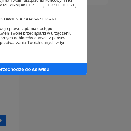
acji na Twoim urządzeniu końcowym i ich
alności, kliknij AKCEPTUJĘ I PRZECHODZĘ
cję "USTAWIENIA ZAAWANSOWANE".
oje prawo żądania dostępu,
wień Twojej przeglądarki w urządzeniu
trznych odbiorców danych z państw
 przetwarzania Twoich danych w tym
przechodzę do serwisu