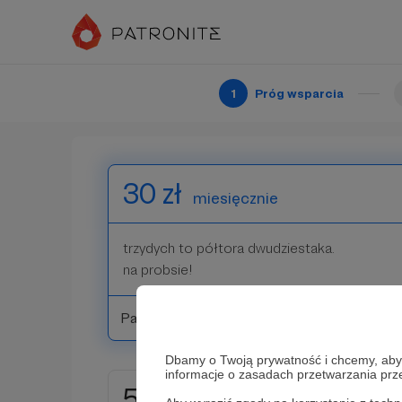
2 dyszki to paczka dobrych fajek, a że fajki są
groszem tutaj!
dzięki!
1
Próg wsparcia
Patroni: 9
30 zł
miesięcznie
trzydych to półtora dwudziestaka.
na probsie!
Patroni: 8
Dbamy o Twoją prywatność i chcemy, abyś 
informacje o zasadach przetwarzania pr
50 zł