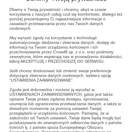
Dbamy o Twoją prywatność i chcemy, abyś w czasie
korzystania z naszych usług czuł się komfortowo, dlatego też
50 zł
miesięcznie
poniżej prezentujemy Ci najważniejsze informacje o
zasadach przetwarzania przez nas Twoich danych
osobowych.
Dziękuję za Twoje wsparcie!
Aby wyrazić zgody na korzystanie z technologii
automatycznego śledzenia i zbierania danych, dostęp do
informacji na Twoim urządzeniu końcowym i ich
Patroni: 0
przechowywanie przez Crowd8 sp. z o.o. oraz podmioty
zewnętrzne, które wspierają nas w prowadzeniu działalności,
kliknij AKCEPTUJĘ I PRZECHODZĘ DO SERWISU.
Jeśli chcesz dostosować lub zmienić swoje preferencje
100 zł
dotyczące zbierania danych osobowych, wybierz opcję
miesięcznie
"USTAWIENIA ZAAWANSOWANE".
Zgoda jest dobrowolna i możesz ją wycofać w
USTAWIENIACH ZAAWANSOWANYCH, gdzie jest także
Dziękuję za Twoje wsparcie!
opisane Twoje prawo żądania dostępu, sprostowania,
usunięcia lub ograniczenia przetwarzania danych, a także w
dowolnym momencie za pomocą ustawień Twojej
Patroni: 0
przeglądarki w urządzeniu końcowym. Pamiętaj, że w
zależności od Twoich ustawień, Twoje dane będą mogły być
przekazywane do zewnętrznych odbiorców danych z państw
trzecich tj. z państw spoza Europejskiego Obszaru
Gospodarczego. Pozostałe szczegółowe informacje na