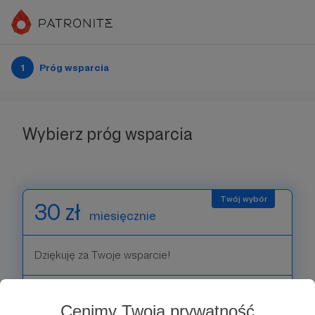
1
Próg wsparcia
Wybierz próg wsparcia
30 zł
miesięcznie
Dziękuję za Twoje wsparcie!
Patroni: 3
Cenimy Twoją prywatność