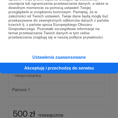
200 zł
miesięcznie
usunięcia lub ograniczenia przetwarzania danych, a także w
dowolnym momencie za pomocą ustawień Twojej
przeglądarki w urządzeniu końcowym. Pamiętaj, że w
zależności od Twoich ustawień, Twoje dane będą mogły być
Druh - Zawsze możemy na Ciebie liczyć
przekazywane do zewnętrznych odbiorców danych z państw
trzecich tj. z państw spoza Europejskiego Obszaru
Gospodarczego. Pozostałe szczegółowe informacje na
Jako druh jesteś przy nas, szczególnie w trudnych
temat przetwarzania Twoich danych w tym celów
momentach, gotów do pomocy i wsparcia. Nasza
przetwarzania znajdują się w naszej polityce prywatności.
relacja opiera się na lojalności i niezawodności.
Jako wyraz wdzięczności otrzymasz:
Ustawienia zaawansowane
• wszystkie powyższe nagrody
Akceptuję i przechodzę do serwisu
• zaproszenie na ekskluzywne antidotum nr. 1000
• niespodzianka
Patroni: 1
500 zł
miesięcznie