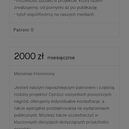
• możliwość udziału w projekcie, który razem
zrealizujemy, od pomysłu aż po publikację.
• tytuł współtwórcy na naszych mediach.
Patroni: 0
2000 zł
miesięcznie
Mecenas Honorowy
Jesteś naszym najważniejszym patronem i częścią
rodziny projektu! Oprócz wszystkich powyższych
nagród, oferujemy indywidualne konsultacje, a
także specjalne podziękowania na wydarzeniach
publicznych. Możesz także uczestniczyć w
kluczowych decyzjach dotyczących przyszłości
projektu.