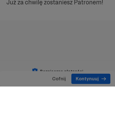
Już za chwilę zostaniesz Patronem!
Bezpieczne płatności
Cofnij
Kontynuuj
Copyright 2026 © Patronite.
Wszelkie prawa
zastrzeżone.