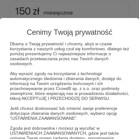
150 zł
miesięcznie
Patron z Pasją (po 3 regularnych wpłatach)
Cenimy Twoją prywatność
Dbamy o Twoją prywatność i chcemy, abyś w czasie
Twoje wsparcie pomaga nam wznieść projekty na
korzystania z naszych usług czuł się komfortowo, dlatego też
wyższy poziom!
poniżej prezentujemy Ci najważniejsze informacje o
zasadach przetwarzania przez nas Twoich danych
osobowych.
Oprócz poprzednich nagród, będziesz mógł
Aby wyrazić zgody na korzystanie z technologii
otrzymać Jak żyć z Pasją oraz Wilkołasce od
automatycznego śledzenia i zbierania danych, dostęp do
Witka Wilka.
informacji na Twoim urządzeniu końcowym i ich
przechowywanie przez Crowd8 sp. z o.o. oraz podmioty
• Otrzymujesz wszystkie dotychczasowe nagrody
zewnętrzne, które wspierają nas w prowadzeniu działalności,
• Płyta CD – Jak żyć z pasją oraz Wilkołasce cz 1
kliknij AKCEPTUJĘ I PRZECHODZĘ DO SERWISU.
Jeśli chcesz dostosować lub zmienić swoje preferencje
dotyczące zbierania danych osobowych, wybierz opcję
Patroni: 1
"USTAWIENIA ZAAWANSOWANE".
Zgoda jest dobrowolna i możesz ją wycofać w
USTAWIENIACH ZAAWANSOWANYCH, gdzie jest także
opisane Twoje prawo żądania dostępu, sprostowania,