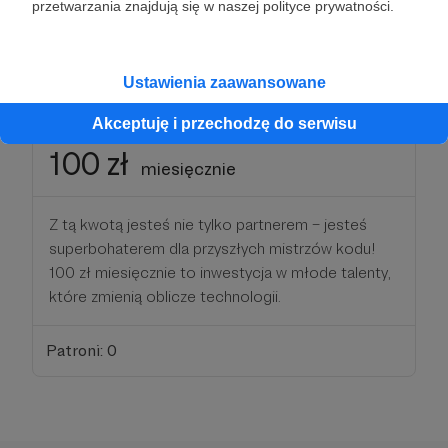
przetwarzania znajdują się w naszej polityce prywatności.
technologii.
Patroni: 0
Ustawienia zaawansowane
Akceptuję i przechodzę do serwisu
100 zł
miesięcznie
Z tą kwotą jesteś nie tylko partnerem – jesteś
superbohaterem dla przyszłych mistrzów kodu!
100 zł miesięcznie to inwestycja w młode talenty,
które zmienią oblicze technologii.
Patroni: 0