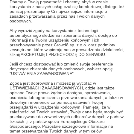
Dbamy o Twoją prywatność i chcemy, abyś w czasie
korzystania z naszych usług czuł się komfortowo, dlatego też
20 zł
miesięcznie
poniżej prezentujemy Ci najważniejsze informacje o
zasadach przetwarzania przez nas Twoich danych
osobowych.
Jesteś Hactivatorem – motorem napędowym
Aby wyrazić zgody na korzystanie z technologii
całego konkursu! Za 20 zł miesięcznie pomagasz
automatycznego śledzenia i zbierania danych, dostęp do
informacji na Twoim urządzeniu końcowym i ich
aktywować młode talenty, które swoimi
przechowywanie przez Crowd8 sp. z o.o. oraz podmioty
innowacyjnymi pomysłami zmienią świat.
zewnętrzne, które wspierają nas w prowadzeniu działalności,
kliknij AKCEPTUJĘ I PRZECHODZĘ DO SERWISU.
Jeśli chcesz dostosować lub zmienić swoje preferencje
Patroni: 0
dotyczące zbierania danych osobowych, wybierz opcję
"USTAWIENIA ZAAWANSOWANE".
Zgoda jest dobrowolna i możesz ją wycofać w
USTAWIENIACH ZAAWANSOWANYCH, gdzie jest także
50 zł
opisane Twoje prawo żądania dostępu, sprostowania,
miesięcznie
usunięcia lub ograniczenia przetwarzania danych, a także w
dowolnym momencie za pomocą ustawień Twojej
przeglądarki w urządzeniu końcowym. Pamiętaj, że w
Stajesz się prawdziwym mentorem dla młodych
zależności od Twoich ustawień, Twoje dane będą mogły być
przekazywane do zewnętrznych odbiorców danych z państw
programistów. Twoje wsparcie za 50 zł
trzecich tj. z państw spoza Europejskiego Obszaru
miesięcznie pozwala im rozwijać swoje
Gospodarczego. Pozostałe szczegółowe informacje na
temat przetwarzania Twoich danych w tym celów
umiejętności i osiągać nowe wyżyny w świecie