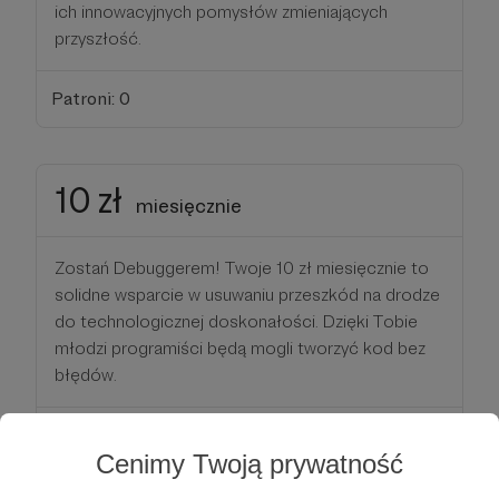
ich innowacyjnych pomysłów zmieniających
przyszłość.
Patroni: 0
10 zł
miesięcznie
Zostań Debuggerem! Twoje 10 zł miesięcznie to
solidne wsparcie w usuwaniu przeszkód na drodze
do technologicznej doskonałości. Dzięki Tobie
młodzi programiści będą mogli tworzyć kod bez
błędów.
Patroni: 0
Cenimy Twoją prywatność