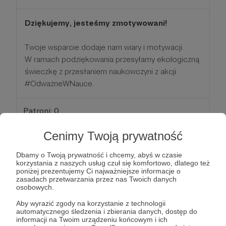
Dziękujemy, jesteśmy zmotywowani!
Twoje wsparcie dodaje nam wiary i motywacji.
W ramach podziękowania przesyłamy ekologiczną
świeczkę z przesłaniem naukowczyni z akcji
#OdważneWNauce.
Patroni: 0
Cenimy Twoją prywatność
100 zł
Dbamy o Twoją prywatność i chcemy, abyś w czasie
miesięcznie
korzystania z naszych usług czuł się komfortowo, dlatego też
poniżej prezentujemy Ci najważniejsze informacje o
zasadach przetwarzania przez nas Twoich danych
Łapiemy wiatr w żagle!
osobowych.
Dziękujemy za tak duże wsparcie.
Aby wyrazić zgody na korzystanie z technologii
automatycznego śledzenia i zbierania danych, dostęp do
informacji na Twoim urządzeniu końcowym i ich
Jesteśmy bardzo zmotywowani do działania.