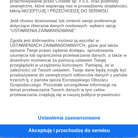
przechowywanie przez Crowd8 sp. z o.o. oraz podmioty
W ramach podziękowania przesyłamy ekologiczną
zewnętrzne, które wspierają nas w prowadzeniu działalności,
kliknij AKCEPTUJĘ I PRZECHODZĘ DO SERWISU.
świeczkę z przesłaniem naukowczyni z akcji
#OdważneWNauce.
Jeśli chcesz dostosować lub zmienić swoje preferencje
dotyczące zbierania danych osobowych, wybierz opcję
"USTAWIENIA ZAAWANSOWANE".
Patroni: 0
Zgoda jest dobrowolna i możesz ją wycofać w
USTAWIENIACH ZAAWANSOWANYCH, gdzie jest także
opisane Twoje prawo żądania dostępu, sprostowania,
usunięcia lub ograniczenia przetwarzania danych, a także w
dowolnym momencie za pomocą ustawień Twojej
500 zł
przeglądarki w urządzeniu końcowym. Pamiętaj, że w
miesięcznie
zależności od Twoich ustawień, Twoje dane będą mogły być
przekazywane do zewnętrznych odbiorców danych z państw
trzecich tj. z państw spoza Europejskiego Obszaru
Poznajmy się!
Gospodarczego. Pozostałe szczegółowe informacje na
temat przetwarzania Twoich danych w tym celów
przetwarzania znajdują się w naszej polityce prywatności.
Tak ogromne wsparcie naszych działań to nowe
możliwości!
W ramach podziękowania zapraszamy na
Ustawienia zaawansowane
indywidualne
spotkanie przy kawie z naszą
prezeską dr inż. Natalią Schmidt-Polończyk
,
Akceptuję i przechodzę do serwisu
która chce osobiście podziękować i porozmawiać