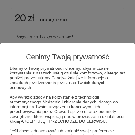
20 zł
miesięcznie
Dziękuję za Twoje wsparcie!
Patroni: 0
Cenimy Twoją prywatność
Dbamy o Twoją prywatność i chcemy, abyś w czasie
korzystania z naszych usług czuł się komfortowo, dlatego też
30 zł
poniżej prezentujemy Ci najważniejsze informacje o
miesięcznie
zasadach przetwarzania przez nas Twoich danych
osobowych.
Aby wyrazić zgody na korzystanie z technologii
Dziękuję za Twoje wsparcie!
automatycznego śledzenia i zbierania danych, dostęp do
informacji na Twoim urządzeniu końcowym i ich
przechowywanie przez Crowd8 sp. z o.o. oraz podmioty
Patroni: 0
zewnętrzne, które wspierają nas w prowadzeniu działalności,
kliknij AKCEPTUJĘ I PRZECHODZĘ DO SERWISU.
Jeśli chcesz dostosować lub zmienić swoje preferencje