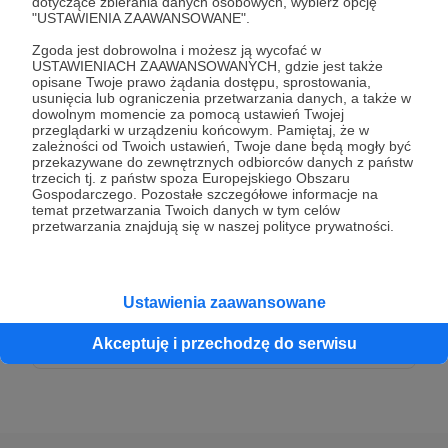
dotyczące zbierania danych osobowych, wybierz opcję
50 zł
"USTAWIENIA ZAAWANSOWANE".
miesięcznie
Zgoda jest dobrowolna i możesz ją wycofać w
USTAWIENIACH ZAAWANSOWANYCH, gdzie jest także
Dziękuję za Twoje wsparcie!
opisane Twoje prawo żądania dostępu, sprostowania,
usunięcia lub ograniczenia przetwarzania danych, a także w
dowolnym momencie za pomocą ustawień Twojej
przeglądarki w urządzeniu końcowym. Pamiętaj, że w
Patroni: 0
zależności od Twoich ustawień, Twoje dane będą mogły być
przekazywane do zewnętrznych odbiorców danych z państw
trzecich tj. z państw spoza Europejskiego Obszaru
Gospodarczego. Pozostałe szczegółowe informacje na
temat przetwarzania Twoich danych w tym celów
100 zł
przetwarzania znajdują się w naszej polityce prywatności.
miesięcznie
Dziękuję za Twoje wsparcie!
Ustawienia zaawansowane
Patroni: 0
Akceptuję i przechodzę do serwisu