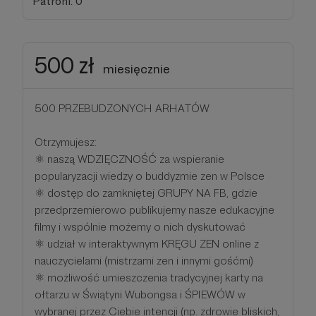
Patroni: 0
500 zł
miesięcznie
500 PRZEBUDZONYCH ARHATÓW
Otrzymujesz:
⚛ naszą WDZIĘCZNOŚĆ za wspieranie
popularyzacji wiedzy o buddyzmie zen w Polsce
⚛ dostęp do zamkniętej GRUPY NA FB, gdzie
przedprzemierowo publikujemy nasze edukacyjne
filmy i wspólnie możemy o nich dyskutować
⚛ udział w interaktywnym KRĘGU ZEN online z
nauczycielami (mistrzami zen i innymi gośćmi)
⚛ możliwość umieszczenia tradycyjnej karty na
ołtarzu w Świątyni Wubongsa i ŚPIEWÓW w
wybranej przez Ciebie intencji (np. zdrowie bliskich,