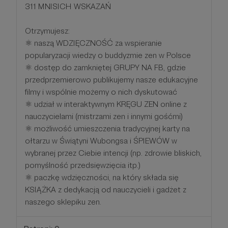
311 MNISICH WSKAZAŃ
Otrzymujesz:
⚛ naszą WDZIĘCZNOŚĆ za wspieranie
popularyzacji wiedzy o buddyzmie zen w Polsce
⚛ dostęp do zamkniętej GRUPY NA FB, gdzie
przedprzemierowo publikujemy nasze edukacyjne
filmy i wspólnie możemy o nich dyskutować
⚛ udział w interaktywnym KRĘGU ZEN online z
nauczycielami (mistrzami zen i innymi gośćmi)
⚛ możliwość umieszczenia tradycyjnej karty na
ołtarzu w Świątyni Wubongsa i ŚPIEWÓW w
wybranej przez Ciebie intencji (np. zdrowie bliskich,
pomyślność przedsięwzięcia itp.)
⚛ paczkę wdzięczności, na który składa się
KSIĄŻKA z dedykacją od nauczycieli i gadżet z
naszego sklepiku zen.