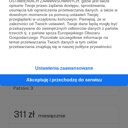
USTAWIENIACH ZAAWANSOWANYCH, gdzie jest także
⚛ naszą WDZIĘCZNOŚĆ za wspieranie
opisane Twoje prawo żądania dostępu, sprostowania,
usunięcia lub ograniczenia przetwarzania danych, a także w
popularyzacji wiedzy o buddyzmie zen w Polsce
dowolnym momencie za pomocą ustawień Twojej
⚛ dostęp do zamkniętej GRUPY NA FB, gdzie
przeglądarki w urządzeniu końcowym. Pamiętaj, że w
zależności od Twoich ustawień, Twoje dane będą mogły być
przedprzemierowo publikujemy nasze edukacyjne
przekazywane do zewnętrznych odbiorców danych z państw
filmy i wspólnie możemy o nich dyskutować
trzecich tj. z państw spoza Europejskiego Obszaru
Gospodarczego. Pozostałe szczegółowe informacje na
⚛ udział w interaktywnym KREGU ZEN online z
temat przetwarzania Twoich danych w tym celów
nauczycielami (mistrzami zen i innymi gośćmi)
przetwarzania znajdują się w naszej polityce prywatności.
⚛ możliwość umieszczenia tradycyjnej karty na
ołtarzu w Świątyni Wubongsa i ŚPIEWÓW w
wybranej przez Ciebie intencji (np. zdrowie bliskich,
Ustawienia zaawansowane
pomyślność przedsięwzięcia itp.)
Akceptuję i przechodzę do serwisu
Patroni: 3
311 zł
miesięcznie