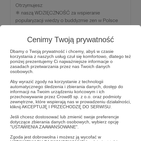
Otrzymujesz:
⚛ naszą WDZIĘCZNOŚĆ za wspieranie
popularyzacji wiedzy o buddyzmie zen w Polsce
⚛ dostęp do zamkniętej GRUPY NA FB, gdzie
przedprzemierowo publikujemy nasze edukacyjne
Cenimy Twoją prywatność
filmy i wspólnie możemy o nich dyskutować
⚛ udział w interaktywnym KREGU ZEN online z
Dbamy o Twoją prywatność i chcemy, abyś w czasie
korzystania z naszych usług czuł się komfortowo, dlatego też
nauczycielami (mistrzami zen i innymi gośćmi).
poniżej prezentujemy Ci najważniejsze informacje o
zasadach przetwarzania przez nas Twoich danych
osobowych.
Patroni: 10
Aby wyrazić zgody na korzystanie z technologii
automatycznego śledzenia i zbierania danych, dostęp do
informacji na Twoim urządzeniu końcowym i ich
przechowywanie przez Crowd8 sp. z o.o. oraz podmioty
108 zł
zewnętrzne, które wspierają nas w prowadzeniu działalności,
miesięcznie
kliknij AKCEPTUJĘ I PRZECHODZĘ DO SERWISU.
Jeśli chcesz dostosować lub zmienić swoje preferencje
dotyczące zbierania danych osobowych, wybierz opcję
108 LICZBA NIESKOŃCZONOŚCI
"USTAWIENIA ZAAWANSOWANE".
Zgoda jest dobrowolna i możesz ją wycofać w
Otrzymujesz: