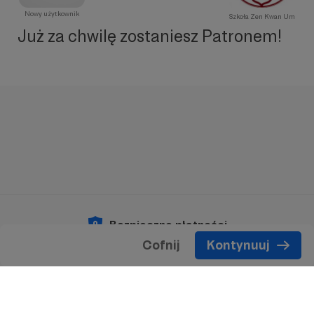
Nowy użytkownik
Szkoła Zen Kwan Um
Już za chwilę zostaniesz Patronem!
Bezpieczne płatności
Cofnij
Kontynuuj
Copyright 2026 © Patronite.
Wszelkie prawa
zastrzeżone.