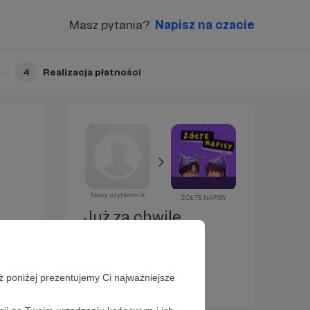
Masz pytania?
Napisz na czacie
4
Realizacja płatności
Nowy użytkownik
ŻÓŁTE NAPISY
Już za chwilę
zostaniesz
Patronem!
ż poniżej prezentujemy Ci najważniejsze