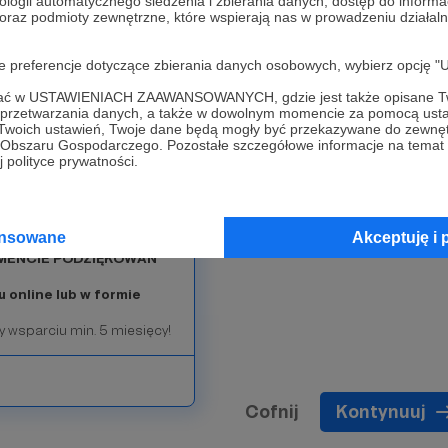
ologii automatycznego śledzenia i zbierania danych, dostęp do inform
 oraz podmioty zewnętrzne, które wspierają nas w prowadzeniu dział
ata***
oje preferencje dotyczące zbierania danych osobowych, wybierz op
as tak bardzo wspierać!
jącym. Mecenasem naszego
ofać w USTAWIENIACH ZAAWANSOWANYCH, gdzie jest także opisane Tw
a przetwarzania danych, a także w dowolnym momencie za pomocą usta
my sami we wszechświecie.
 Twoich ustawień, Twoje dane będą mogły być przekazywane do zewnę
go Obszaru Gospodarczego. Pozostałe szczegółowe informacje na temat
 polityce prywatności.
amy teorie spiskowe
esiącu
(na temat naszych
ansowane
Akceptuję i 
GMENCIE PODZIĘKOWAŃ
u online lub w formie
y wsparciu min. 5 miesięcy!
Cofnij
Kontynuuj