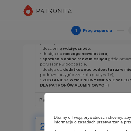
100 zł
miesięcznie
***PAtron aluminiowy*
1
Próg wsparcia
Popraw czapeczkę, jesteś w zacnym gronie tych, k
pomalować! Bardzo dziękujemy Ci za tak ogrom
podarujemy Ci:
- dozgonną
wdzięczność
,
- dostęp do
naszego newslettera
,
-
spotkania online raz w miesiącu
gdzie omawi
poruszone w podcaście,
- dostęp do
dodatkowego podcastu raz w mi
podróży i przygód zza kulis pracy w TV),
-
ZOSTANIESZ WYMIENIONY IMIENNIE W SE
DLA PATRONÓW ALUMINIOWYCH!
Patroni: 13
Dbamy o Twoją prywatność i chcemy, abyś 
informacje o zasadach przetwarzania pr
250 zł
miesięcznie