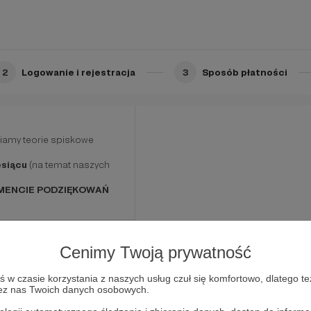
**
2
Logowanie i rejestracja
3
Sposób płatności
tórzy nie dają się
ne wsparcie. Na tym progu
amy teorie spiskowe
esiącu
(na temat naszych
GMENCIE PODZIĘKOWAŃ
Cenimy Twoją prywatność
w czasie korzystania z naszych usług czuł się komfortowo, dlatego te
zez nas Twoich danych osobowych.