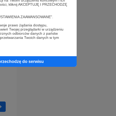
acji na Twoim urządzeniu końcowym i ich
alności, kliknij AKCEPTUJĘ I PRZECHODZĘ
cję "USTAWIENIA ZAAWANSOWANE".
oje prawo żądania dostępu,
wień Twojej przeglądarki w urządzeniu
trznych odbiorców danych z państw
 przetwarzania Twoich danych w tym
przechodzę do serwisu