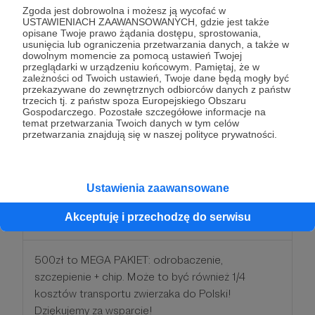
Zgoda jest dobrowolna i możesz ją wycofać w
400 zł
USTAWIENIACH ZAAWANSOWANYCH, gdzie jest także
miesięcznie
opisane Twoje prawo żądania dostępu, sprostowania,
usunięcia lub ograniczenia przetwarzania danych, a także w
dowolnym momencie za pomocą ustawień Twojej
400zł to koszt wyrobienia paszportu dla psiaka i
przeglądarki w urządzeniu końcowym. Pamiętaj, że w
zależności od Twoich ustawień, Twoje dane będą mogły być
kociaka. To jest dosłownie przepustka wszystkich
przekazywane do zewnętrznych odbiorców danych z państw
zwierząt po lepsze życie. Bardzo, bardzo
trzecich tj. z państw spoza Europejskiego Obszaru
Gospodarczego. Pozostałe szczegółowe informacje na
dziękujemy!
temat przetwarzania Twoich danych w tym celów
przetwarzania znajdują się w naszej polityce prywatności.
Patroni: 0
Ustawienia zaawansowane
500 zł
Akceptuję i przechodzę do serwisu
miesięcznie
500zł to MEGA PAKIET: odrobaczenie,
szczepienie + chip. Może to być również 1/4
kosztów transportu zwierzaka do Polski!
Dziękujemy za wsparcie!