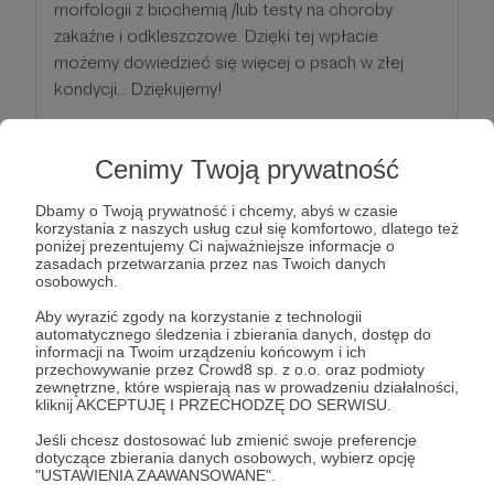
morfologii z biochemią /lub testy na choroby
zakaźne i odkleszczowe. Dzięki tej wpłacie
możemy dowiedzieć się więcej o psach w złej
kondycji... Dziękujemy!
Patroni: 0
Cenimy Twoją prywatność
Dbamy o Twoją prywatność i chcemy, abyś w czasie
korzystania z naszych usług czuł się komfortowo, dlatego też
350 zł
poniżej prezentujemy Ci najważniejsze informacje o
miesięcznie
zasadach przetwarzania przez nas Twoich danych
osobowych.
350zł to worek 15kg dobrej jakości dla psów w
Aby wyrazić zgody na korzystanie z technologii
automatycznego śledzenia i zbierania danych, dostęp do
złej kondycji i chorych. To bardzo potrzebny
informacji na Twoim urządzeniu końcowym i ich
wydatek... Dziękujemy za wsparcie!
przechowywanie przez Crowd8 sp. z o.o. oraz podmioty
zewnętrzne, które wspierają nas w prowadzeniu działalności,
kliknij AKCEPTUJĘ I PRZECHODZĘ DO SERWISU.
Patroni: 0
Jeśli chcesz dostosować lub zmienić swoje preferencje
dotyczące zbierania danych osobowych, wybierz opcję
"USTAWIENIA ZAAWANSOWANE".