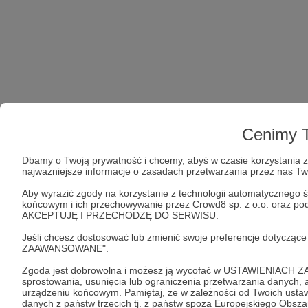
Cenimy T
Dbamy o Twoją prywatność i chcemy, abyś w czasie korzystania z 
najważniejsze informacje o zasadach przetwarzania przez nas T
Aby wyrazić zgody na korzystanie z technologii automatycznego ś
końcowym i ich przechowywanie przez Crowd8 sp. z o.o. oraz podm
AKCEPTUJĘ I PRZECHODZĘ DO SERWISU.
Jeśli chcesz dostosować lub zmienić swoje preferencje dotyczą
ZAAWANSOWANE".
Zgoda jest dobrowolna i możesz ją wycofać w USTAWIENIACH Z
sprostowania, usunięcia lub ograniczenia przetwarzania danych
urządzeniu końcowym. Pamiętaj, że w zależności od Twoich ust
danych z państw trzecich tj. z państw spoza Europejskiego Obsz