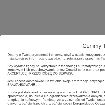
Cenimy T
Dbamy o Twoją prywatność i chcemy, abyś w czasie korzystania z 
najważniejsze informacje o zasadach przetwarzania przez nas T
Aby wyrazić zgody na korzystanie z technologii automatycznego ś
końcowym i ich przechowywanie przez Crowd8 sp. z o.o. oraz podm
AKCEPTUJĘ I PRZECHODZĘ DO SERWISU.
Jeśli chcesz dostosować lub zmienić swoje preferencje dotyczą
ZAAWANSOWANE".
Zgoda jest dobrowolna i możesz ją wycofać w USTAWIENIACH Z
sprostowania, usunięcia lub ograniczenia przetwarzania danych
urządzeniu końcowym. Pamiętaj, że w zależności od Twoich ust
danych z państw trzecich tj. z państw spoza Europejskiego Obsz