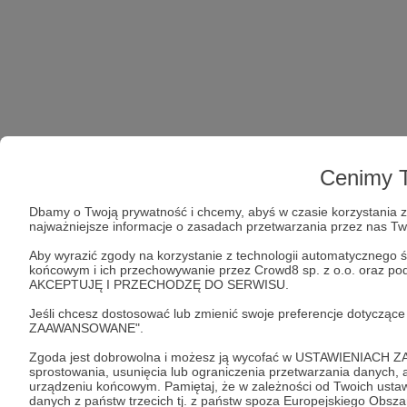
Cenimy T
Dbamy o Twoją prywatność i chcemy, abyś w czasie korzystania z 
najważniejsze informacje o zasadach przetwarzania przez nas T
Aby wyrazić zgody na korzystanie z technologii automatycznego ś
końcowym i ich przechowywanie przez Crowd8 sp. z o.o. oraz podm
AKCEPTUJĘ I PRZECHODZĘ DO SERWISU.
Jeśli chcesz dostosować lub zmienić swoje preferencje dotyczą
ZAAWANSOWANE".
Zgoda jest dobrowolna i możesz ją wycofać w USTAWIENIACH Z
sprostowania, usunięcia lub ograniczenia przetwarzania danych
urządzeniu końcowym. Pamiętaj, że w zależności od Twoich ust
danych z państw trzecich tj. z państw spoza Europejskiego Obsz