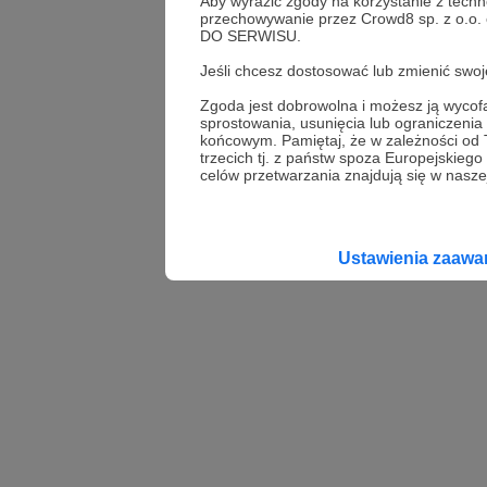
Aby wyrazić zgody na korzystanie z techn
przechowywanie przez Crowd8 sp. z o.o.
DO SERWISU.
Jeśli chcesz dostosować lub zmienić sw
Zgoda jest dobrowolna i możesz ją wyc
sprostowania, usunięcia lub ograniczeni
końcowym. Pamiętaj, że w zależności od
trzecich tj. z państw spoza Europejskie
celów przetwarzania znajdują się w naszej
Ustawienia zaaw