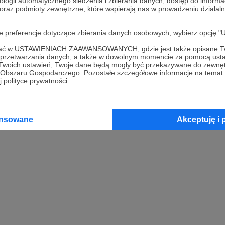
ologii automatycznego śledzenia i zbierania danych, dostęp do inform
 oraz podmioty zewnętrzne, które wspierają nas w prowadzeniu dział
oje preferencje dotyczące zbierania danych osobowych, wybierz op
ofać w USTAWIENIACH ZAAWANSOWANYCH, gdzie jest także opisane Tw
a przetwarzania danych, a także w dowolnym momencie za pomocą usta
 Twoich ustawień, Twoje dane będą mogły być przekazywane do zewnę
go Obszaru Gospodarczego. Pozostałe szczegółowe informacje na temat
 polityce prywatności.
ansowane
Akceptuję i 