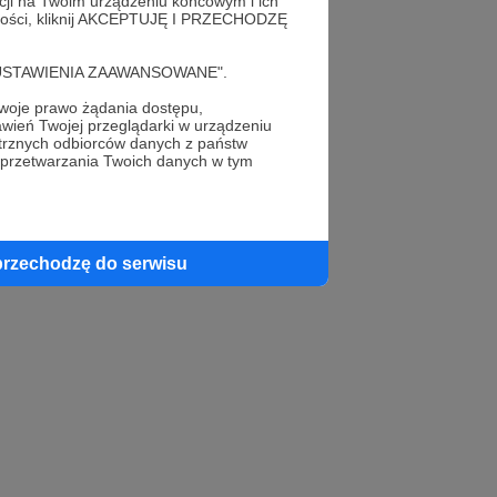
acji na Twoim urządzeniu końcowym i ich
alności, kliknij AKCEPTUJĘ I PRZECHODZĘ
cję "USTAWIENIA ZAAWANSOWANE".
oje prawo żądania dostępu,
wień Twojej przeglądarki w urządzeniu
trznych odbiorców danych z państw
 przetwarzania Twoich danych w tym
przechodzę do serwisu