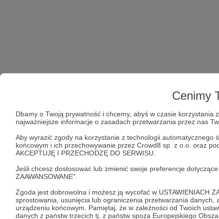
Cenimy T
Dbamy o Twoją prywatność i chcemy, abyś w czasie korzystania z 
najważniejsze informacje o zasadach przetwarzania przez nas T
Aby wyrazić zgody na korzystanie z technologii automatycznego ś
końcowym i ich przechowywanie przez Crowd8 sp. z o.o. oraz podm
AKCEPTUJĘ I PRZECHODZĘ DO SERWISU.
Jeśli chcesz dostosować lub zmienić swoje preferencje dotyczą
ZAAWANSOWANE".
Zgoda jest dobrowolna i możesz ją wycofać w USTAWIENIACH Z
sprostowania, usunięcia lub ograniczenia przetwarzania danych
urządzeniu końcowym. Pamiętaj, że w zależności od Twoich ust
danych z państw trzecich tj. z państw spoza Europejskiego Obsz