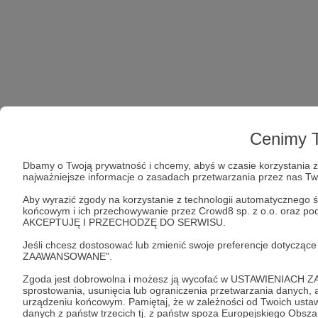
Cenimy T
Dbamy o Twoją prywatność i chcemy, abyś w czasie korzystania z 
najważniejsze informacje o zasadach przetwarzania przez nas T
Aby wyrazić zgody na korzystanie z technologii automatycznego ś
końcowym i ich przechowywanie przez Crowd8 sp. z o.o. oraz podm
AKCEPTUJĘ I PRZECHODZĘ DO SERWISU.
Jeśli chcesz dostosować lub zmienić swoje preferencje dotyczą
ZAAWANSOWANE".
Zgoda jest dobrowolna i możesz ją wycofać w USTAWIENIACH Z
sprostowania, usunięcia lub ograniczenia przetwarzania danych
urządzeniu końcowym. Pamiętaj, że w zależności od Twoich ust
danych z państw trzecich tj. z państw spoza Europejskiego Obsz