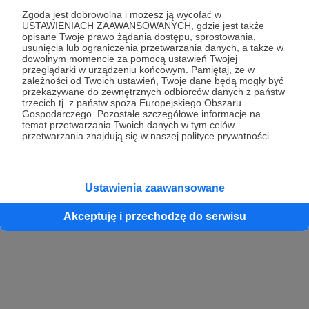
Resetuj hasło
Zgoda jest dobrowolna i możesz ją wycofać w
USTAWIENIACH ZAAWANSOWANYCH, gdzie jest także
opisane Twoje prawo żądania dostępu, sprostowania,
usunięcia lub ograniczenia przetwarzania danych, a także w
dowolnym momencie za pomocą ustawień Twojej
przeglądarki w urządzeniu końcowym. Pamiętaj, że w
zależności od Twoich ustawień, Twoje dane będą mogły być
przekazywane do zewnętrznych odbiorców danych z państw
trzecich tj. z państw spoza Europejskiego Obszaru
Gospodarczego. Pozostałe szczegółowe informacje na
temat przetwarzania Twoich danych w tym celów
przetwarzania znajdują się w naszej polityce prywatności.
Ustawienia zaawansowane
Akceptuję i przechodzę do serwisu