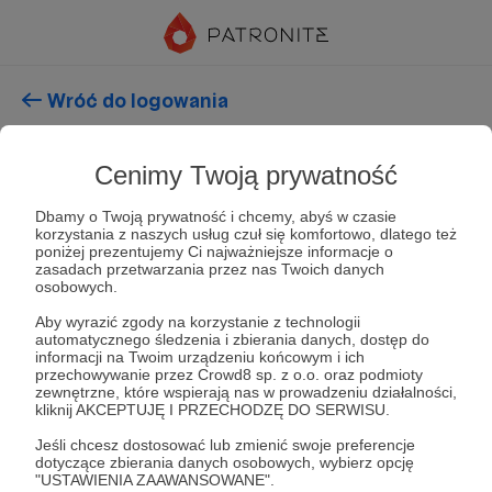
Wróć do logowania
Cenimy Twoją prywatność
Resetuj hasło
Dbamy o Twoją prywatność i chcemy, abyś w czasie
korzystania z naszych usług czuł się komfortowo, dlatego też
Wpisz adres e-mail, który został podany podczas
poniżej prezentujemy Ci najważniejsze informacje o
rejestracji konta
zasadach przetwarzania przez nas Twoich danych
osobowych.
Aby wyrazić zgody na korzystanie z technologii
automatycznego śledzenia i zbierania danych, dostęp do
informacji na Twoim urządzeniu końcowym i ich
przechowywanie przez Crowd8 sp. z o.o. oraz podmioty
zewnętrzne, które wspierają nas w prowadzeniu działalności,
kliknij AKCEPTUJĘ I PRZECHODZĘ DO SERWISU.
Jeśli chcesz dostosować lub zmienić swoje preferencje
dotyczące zbierania danych osobowych, wybierz opcję
"USTAWIENIA ZAAWANSOWANE".