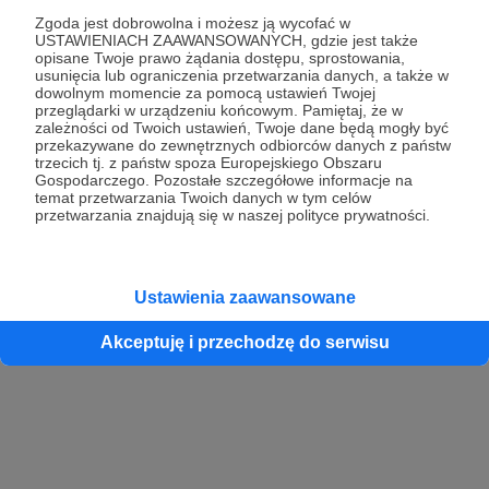
Zgoda jest dobrowolna i możesz ją wycofać w
USTAWIENIACH ZAAWANSOWANYCH, gdzie jest także
opisane Twoje prawo żądania dostępu, sprostowania,
Kontynuuj z Google
usunięcia lub ograniczenia przetwarzania danych, a także w
dowolnym momencie za pomocą ustawień Twojej
przeglądarki w urządzeniu końcowym. Pamiętaj, że w
Kontynuuj z Facebook
zależności od Twoich ustawień, Twoje dane będą mogły być
przekazywane do zewnętrznych odbiorców danych z państw
Kontynuuj z Apple
trzecich tj. z państw spoza Europejskiego Obszaru
Gospodarczego. Pozostałe szczegółowe informacje na
temat przetwarzania Twoich danych w tym celów
przetwarzania znajdują się w naszej polityce prywatności.
Logowanie oznacza akceptację
Regulaminu
oraz
Polityki Prywatności
.
Logując się do serwisu oświadczam, że mam więcej niż 18 lat lub
przekazałem wypełniony i podpisany formularz „Zgodna na założenie
konta przez osobę niepełnoletnią” dostępny w regulaminie Patronite.pl
Ustawienia zaawansowane
Akceptuję i przechodzę do serwisu