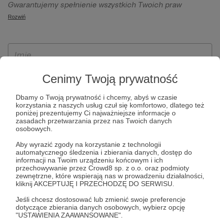
Gwarantujemy spełnienie wszystkich Twoich praw
szczególności w celu wykonania umowy zawartej z Tobą, w
wynikających z ogólnego rozporządzenia o ochronie
Rozwiń
tym do umożliwienia świadczenia usługi drogą
danych, tj. prawo dostępu, sprostowania oraz usunięcia
elektroniczną oraz pełnego korzystania z platformy
Twoich danych, ograniczenia ich przetwarzania, prawo do
Patronite.pl, w tym możliwości dokonywania oraz
ich przenoszenia, niepodlegania zautomatyzowanemu
otrzymywania wsparcia na naszej platformie oraz
podejmowaniu decyzji, w tym profilowaniu, a także prawo
dokonywania płatności.
wyrażenia sprzeciwu wobec przetwarzania Twoich danych
Cenimy Twoją prywatność
osobowych. Rejestracja dla osób niepełnoletnich możliwa
Dbamy o Twoją prywatność i chcemy, abyś w czasie
jest po przekazaniu podpisanego formularza "Zgodna na
korzystania z naszych usług czuł się komfortowo, dlatego też
założenie konta przez osobę niepełnoletnią", formularz
poniżej prezentujemy Ci najważniejsze informacje o
zasadach przetwarzania przez nas Twoich danych
dostępny jest na stronie regulaminu Patronite.pl.
osobowych.
Aby wyrazić zgody na korzystanie z technologii
automatycznego śledzenia i zbierania danych, dostęp do
informacji na Twoim urządzeniu końcowym i ich
przechowywanie przez Crowd8 sp. z o.o. oraz podmioty
zewnętrzne, które wspierają nas w prowadzeniu działalności,
kliknij AKCEPTUJĘ I PRZECHODZĘ DO SERWISU.
Jeśli chcesz dostosować lub zmienić swoje preferencje
dotyczące zbierania danych osobowych, wybierz opcję
* Zapoznałem się i akceptuję
Regulamin
serwisu oraz
Politykę
"USTAWIENIA ZAAWANSOWANE".