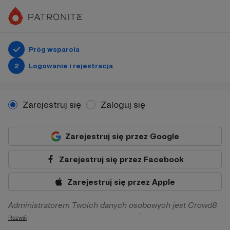
Próg wsparcia
2
Logowanie i rejestracja
Zarejestruj się
Zaloguj się
Zarejestruj się przez Google
Zarejestruj się przez Facebook
Zarejestruj się przez Apple
Administratorem Twoich danych osobowych jest Crowd8
sp. z o.o. z siedziba w Warszawie, ul. Żwirki i Wigury 16, 02-
Rozwiń
092 Warszawa. Twoje dane osobowe będą przetwarzane w