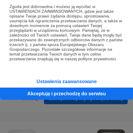
Prywatności
.
Zgoda jest dobrowolna i możesz ją wycofać w
USTAWIENIACH ZAAWANSOWANYCH, gdzie jest także
* Wyrażam zgodę na przetwarzanie moich danych
opisane Twoje prawo żądania dostępu, sprostowania,
osobowych podanych w formularzu rejestracyjnym w celu
usunięcia lub ograniczenia przetwarzania danych, a także w
dowolnym momencie za pomocą ustawień Twojej
prawidłowego świadczenia usług serwisu Patronite.
przeglądarki w urządzeniu końcowym. Pamiętaj, że w
zależności od Twoich ustawień, Twoje dane będą mogły być
Wyrażam zgodę na otrzymywanie drogą elektroniczną
przekazywane do zewnętrznych odbiorców danych z państw
trzecich tj. z państw spoza Europejskiego Obszaru
informacji handlowych - newslettera. Opcja ta może zostać
Gospodarczego. Pozostałe szczegółowe informacje na
zmieniona w ustawieniach konta.
temat przetwarzania Twoich danych w tym celów
przetwarzania znajdują się w naszej polityce prywatności.
Ustawienia zaawansowane
Akceptuję i przechodzę do serwisu
Cofnij
Zarejestruj się i przejdź dalej