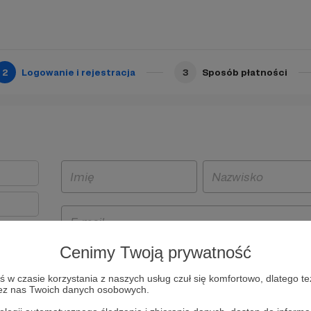
2
Logowanie i rejestracja
3
Sposób płatności
Cenimy Twoją prywatność
t
w czasie korzystania z naszych usług czuł się komfortowo, dlatego te
i i
zez nas Twoich danych osobowych.
owe będą
aw