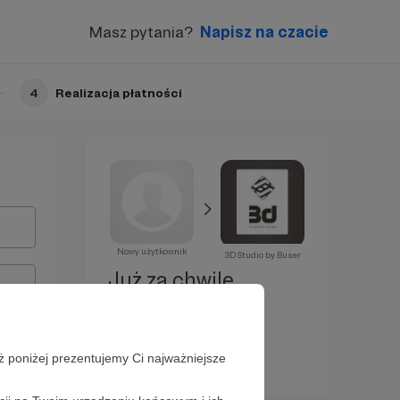
Masz pytania?
Napisz na czacie
4
Realizacja płatności
Nowy użytkownik
3D Studio by Buser
Już za chwilę
zostaniesz
Patronem!
ż poniżej prezentujemy Ci najważniejsze