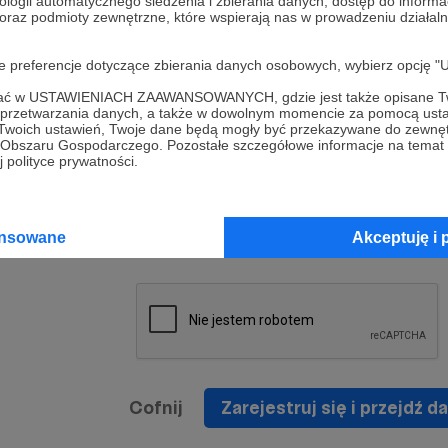
ologii automatycznego śledzenia i zbierania danych, dostęp do inform
a umowy
nie
 oraz podmioty zewnętrzne, które wspierają nas w prowadzeniu dział
nia
nięcia
nia z
* Zapoznałem się i akceptuję
Regulamin
serwisu oraz
prawo
oje preferencje dotyczące zbierania danych osobowych, wybierz op
wania
Politykę Prywatności
.
zowanemu
ofać w USTAWIENIACH ZAAWANSOWANYCH, gdzie jest także opisane Tw
 oraz
że prawo
a przetwarzania danych, a także w dowolnym momencie za pomocą usta
* Wyrażam zgodę na przetwarzanie moich danych
 Twoich ustawień, Twoje dane będą mogły być przekazywane do zewnę
h
osobowych podanych w formularzu rejestracyjnym w
go Obszaru Gospodarczego. Pozostałe szczegółowe informacje na temat
 polityce prywatności.
prawidłowego świadczenia usług serwisu Patronite.
Wyrażam zgodę na otrzymywanie drogą elektronicz
nta
informacji handlowych - newslettera. Opcja ta może
jest na
ansowane
Akceptuję i 
zmieniona w ustawieniach konta.
Cofnij
Zarejestruj się i przejdź da