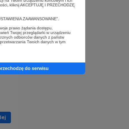
acji na Twoim urządzeniu końcowym i ich
alności, kliknij AKCEPTUJĘ I PRZECHODZĘ
cję "USTAWIENIA ZAAWANSOWANE".
oje prawo żądania dostępu,
wień Twojej przeglądarki w urządzeniu
trznych odbiorców danych z państw
 celu
 przetwarzania Twoich danych w tym
ną
 zostać
przechodzę do serwisu
lej