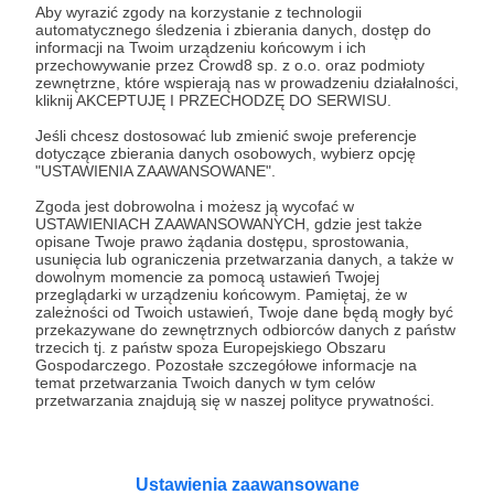
Aby wyrazić zgody na korzystanie z technologii
automatycznego śledzenia i zbierania danych, dostęp do
informacji na Twoim urządzeniu końcowym i ich
30 zł
przechowywanie przez Crowd8 sp. z o.o. oraz podmioty
miesięcznie
zewnętrzne, które wspierają nas w prowadzeniu działalności,
kliknij AKCEPTUJĘ I PRZECHODZĘ DO SERWISU.
Jesteś unikalny jak koszulka Messiego z tym
Jeśli chcesz dostosować lub zmienić swoje preferencje
dotyczące zbierania danych osobowych, wybierz opcję
numerem.
"USTAWIENIA ZAAWANSOWANE".
Poza podziękowaniem, zoomem i pamiątką z BCN
Zgoda jest dobrowolna i możesz ją wycofać w
w tym progu zaprosimy Cię do podcastu, tak więc
USTAWIENIACH ZAAWANSOWANYCH, gdzie jest także
zostaniesz jego współtwórcą!
opisane Twoje prawo żądania dostępu, sprostowania,
usunięcia lub ograniczenia przetwarzania danych, a także w
dowolnym momencie za pomocą ustawień Twojej
Patroni: 3
przeglądarki w urządzeniu końcowym. Pamiętaj, że w
zależności od Twoich ustawień, Twoje dane będą mogły być
przekazywane do zewnętrznych odbiorców danych z państw
trzecich tj. z państw spoza Europejskiego Obszaru
Gospodarczego. Pozostałe szczegółowe informacje na
temat przetwarzania Twoich danych w tym celów
40 zł
miesięcznie
przetwarzania znajdują się w naszej polityce prywatności.
Dios del fútbol. Co tu dużo mówić - jesteś tym, co
Ustawienia zaawansowane
odróżnia piłkarza wybitnego od absolutnego