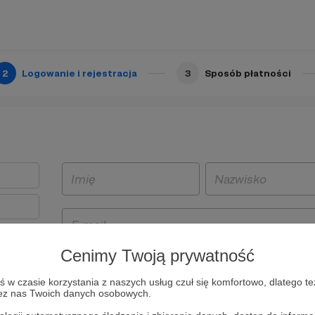
2
Logowanie i rejestracja
3
Sposób płatności
Cenimy Twoją prywatność
t
w czasie korzystania z naszych usług czuł się komfortowo, dlatego te
i i
zez nas Twoich danych osobowych.
owe będą
aw