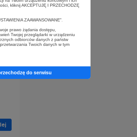
acji na Twoim urządzeniu końcowym i ich
alności, kliknij AKCEPTUJĘ I PRZECHODZĘ
cję "USTAWIENIA ZAAWANSOWANE".
oje prawo żądania dostępu,
wień Twojej przeglądarki w urządzeniu
trznych odbiorców danych z państw
 celu
 przetwarzania Twoich danych w tym
ną
 zostać
przechodzę do serwisu
lej