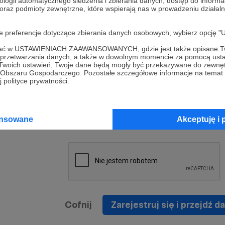
ologii automatycznego śledzenia i zbierania danych, dostęp do inform
a umowy
nie
 oraz podmioty zewnętrzne, które wspierają nas w prowadzeniu dział
nia
nięcia
nia z
* Zapoznałem się i akceptuję
Regulamin
serwisu oraz
prawo
oje preferencje dotyczące zbierania danych osobowych, wybierz op
wania
Politykę Prywatności
.
zowanemu
ofać w USTAWIENIACH ZAAWANSOWANYCH, gdzie jest także opisane Tw
 oraz
że prawo
a przetwarzania danych, a także w dowolnym momencie za pomocą usta
* Wyrażam zgodę na przetwarzanie moich danych
 Twoich ustawień, Twoje dane będą mogły być przekazywane do zewnę
h
osobowych podanych w formularzu rejestracyjnym w
go Obszaru Gospodarczego. Pozostałe szczegółowe informacje na temat
 polityce prywatności.
prawidłowego świadczenia usług serwisu Patronite.
Wyrażam zgodę na otrzymywanie drogą elektronicz
nta
informacji handlowych - newslettera. Opcja ta może
jest na
ansowane
Akceptuję i 
zmieniona w ustawieniach konta.
Cofnij
Zarejestruj się i przejdź da