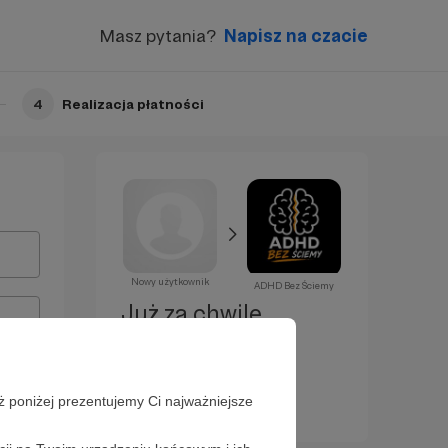
Masz pytania?
Napisz na czacie
4
Realizacja płatności
Nowy użytkownik
ADHD Bez Ściemy
Już za chwilę
zostaniesz
Patronem!
ż poniżej prezentujemy Ci najważniejsze