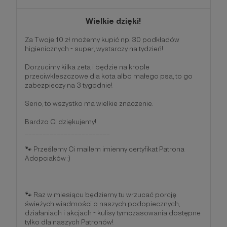
Wielkie dzięki!
Za Twoje 10 zł możemy kupić np. 30 podkładów
higienicznych - super, wystarczy na tydzień!
Dorzucimy kilka zeta i będzie na krople
przeciwkleszczowe dla kota albo małego psa, to go
zabezpieczy na 3 tygodnie!
Serio, to wszystko ma wielkie znaczenie.
Bardzo Ci dziękujemy!
________________________
🐾 Prześlemy Ci mailem imienny certyfikat Patrona
Adopciaków :)
🐾 Raz w miesiącu będziemy tu wrzucać porcję
świeżych wiadmości o naszych podopiecznych,
działaniach i akcjach - kulisy tymczasowania dostępne
tylko dla naszych Patronów!