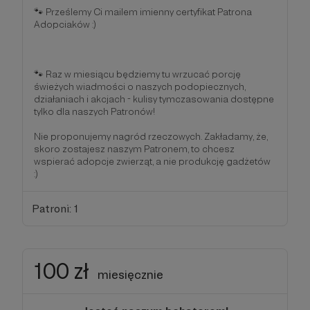
🐾 Prześlemy Ci mailem imienny certyfikat Patrona
Adopciaków :)
🐾 Raz w miesiącu będziemy tu wrzucać porcję
świeżych wiadmości o naszych podopiecznych,
działaniach i akcjach - kulisy tymczasowania dostępne
tylko dla naszych Patronów!
Nie proponujemy nagród rzeczowych. Zakładamy, że,
skoro zostajesz naszym Patronem, to chcesz
wspierać adopcje zwierząt, a nie produkcję gadżetów
:)
Patroni: 1
100 zł
miesięcznie