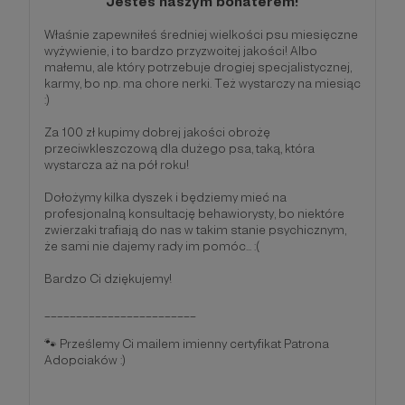
Jesteś naszym bohaterem!
Właśnie zapewniłeś średniej wielkości psu miesięczne
wyżywienie, i to bardzo przyzwoitej jakości! Albo
małemu, ale który potrzebuje drogiej specjalistycznej,
karmy, bo np. ma chore nerki. Też wystarczy na miesiąc
:)
Za 100 zł kupimy dobrej jakości obrożę
przeciwkleszczową dla dużego psa, taką, która
wystarcza aż na pół roku!
Dołożymy kilka dyszek i będziemy mieć na
profesjonalną konsultację behawiorysty, bo niektóre
zwierzaki trafiają do nas w takim stanie psychicznym,
że sami nie dajemy rady im pomóc... :(
Bardzo Ci dziękujemy!
________________________
🐾 Prześlemy Ci mailem imienny certyfikat Patrona
Adopciaków :)