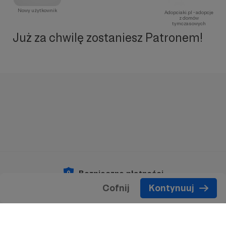
Nowy użytkownik
Adopciaki.pl - adopcje
z domów
tymczasowych
Już za chwilę zostaniesz Patronem!
Bezpieczne płatności
Cofnij
Kontynuuj
Copyright 2026 © Patronite.
Wszelkie prawa
zastrzeżone.