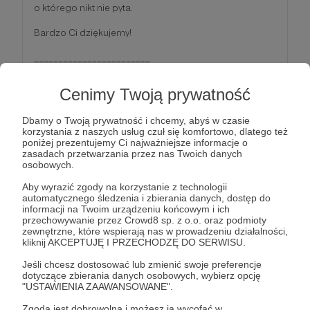
o którego nikt nie pyta.
Bardzo Ci dziękujemy!
________________________
🐾 Prześlemy Ci mailem imienny certyfikat Patrona
Cenimy Twoją prywatność
Adopciaków :)
Dbamy o Twoją prywatność i chcemy, abyś w czasie
korzystania z naszych usług czuł się komfortowo, dlatego też
poniżej prezentujemy Ci najważniejsze informacje o
🐾 Raz w miesiącu będziemy tu wrzucać porcję
zasadach przetwarzania przez nas Twoich danych
świeżych wiadmości o naszych podopiecznych,
osobowych.
działaniach i akcjach - kulisy tymczasowania dostępne
tylko dla naszych Patronów!
Aby wyrazić zgody na korzystanie z technologii
automatycznego śledzenia i zbierania danych, dostęp do
Nie proponujemy nagród rzeczowych. Zakładamy, że,
informacji na Twoim urządzeniu końcowym i ich
skoro zostajesz naszym Patronem, to chcesz
przechowywanie przez Crowd8 sp. z o.o. oraz podmioty
zewnętrzne, które wspierają nas w prowadzeniu działalności,
wspierać adopcje zwierząt, a nie produkcję gadżetów
kliknij AKCEPTUJĘ I PRZECHODZĘ DO SERWISU.
:)
Jeśli chcesz dostosować lub zmienić swoje preferencje
dotyczące zbierania danych osobowych, wybierz opcję
Patroni: 8
"USTAWIENIA ZAAWANSOWANE".
Zgoda jest dobrowolna i możesz ją wycofać w