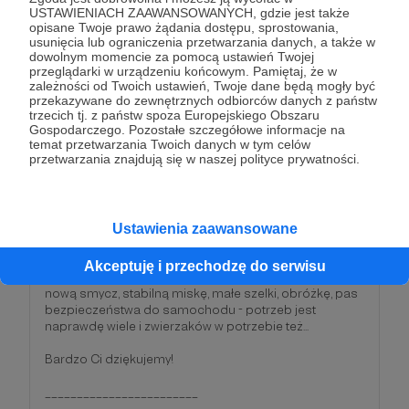
USTAWIENIACH ZAAWANSOWANYCH, gdzie jest także
opisane Twoje prawo żądania dostępu, sprostowania,
50 zł
usunięcia lub ograniczenia przetwarzania danych, a także w
miesięcznie
dowolnym momencie za pomocą ustawień Twojej
przeglądarki w urządzeniu końcowym. Pamiętaj, że w
zależności od Twoich ustawień, Twoje dane będą mogły być
Wow! Jesteśmy pod wrażeniem!
przekazywane do zewnętrznych odbiorców danych z państw
trzecich tj. z państw spoza Europejskiego Obszaru
50 zł to naprawdę duże wsparcie. Co możemy za to
Gospodarczego. Pozostałe szczegółowe informacje na
temat przetwarzania Twoich danych w tym celów
zrobić?
przetwarzania znajdują się w naszej polityce prywatności.
Na przykład zapłacić za pierwsze szczepienie
szczeniaka.
Albo kupić żwirek do kuwety dla kota - wystarczy na 2
Ustawienia zaawansowane
miesiące!
Akceptuję i przechodzę do serwisu
Albo porządną zabawkę dla psa, mały drapak dla kota,
nową smycz, stabilną miskę, małe szelki, obróżkę, pas
bezpieczeństwa do samochodu - potrzeb jest
naprawdę wiele i zwierzaków w potrzebie też...
Bardzo Ci dziękujemy!
________________________