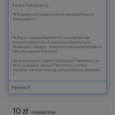
Bardzo Ci dziękujemy!
🐾 Prześlemy Ci mailem imienny certyfikat Patrona
Adopciaków :)
🐾 Raz w miesiącu będziemy tu wrzucać porcję
świeżych wiadmości o naszych podopiecznych,
działaniach i akcjach - kulisy tymczasowania dostępne
tylko dla naszych Patronów!
Nie proponujemy nagród rzeczowych. Zakładamy, że,
skoro zostajesz naszym Patronem, to chcesz
wspierać adopcje zwierząt, a nie produkcję gadżetów
:)
Patroni: 2
10 zł
miesięcznie