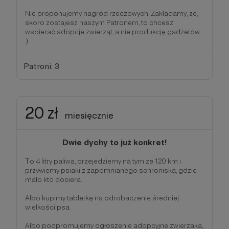
Nie proponujemy nagród rzeczowych. Zakładamy, że,
skoro zostajesz naszym Patronem, to chcesz
wspierać adopcje zwierząt, a nie produkcję gadżetów
:)
Patroni: 3
20 zł
miesięcznie
Dwie dychy to już konkret!
To 4 litry paliwa, przejedziemy na tym ze 120 km i
przywiemy psiaki z zapomnianego schroniska, gdzie
mało kto dociera.
Albo kupimy tabletkę na odrobaczenie średniej
wielkości psa.
Albo podpromujemy ogłoszenie adopcyjne zwierzaka,