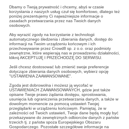
Dbamy o Twoją prywatność i chcemy, abyś w czasie
Co tydzień otrzymasz ode mnie inspirujący mail, w
korzystania z naszych usług czuł się komfortowo, dlatego też
którym dzielę się osobistymi, nigdzie indziej nie
poniżej prezentujemy Ci najważniejsze informacje o
zasadach przetwarzania przez nas Twoich danych
publikowanymi doświadczeniami.
osobowych.
Wyślę Ci również szkolenie audio 4 KLUCZE DO
Aby wyrazić zgody na korzystanie z technologii
ŻYCIA PEŁNEGO PASJI - strategie ludzi, którzy
automatycznego śledzenia i zbierania danych, dostęp do
żyją blisko Boga.
informacji na Twoim urządzeniu końcowym i ich
przechowywanie przez Crowd8 sp. z o.o. oraz podmioty
zewnętrzne, które wspierają nas w prowadzeniu działalności,
kliknij AKCEPTUJĘ I PRZECHODZĘ DO SERWISU.
Patroni: 20
Jeśli chcesz dostosować lub zmienić swoje preferencje
dotyczące zbierania danych osobowych, wybierz opcję
"USTAWIENIA ZAAWANSOWANE".
100 zł
miesięcznie
Zgoda jest dobrowolna i możesz ją wycofać w
USTAWIENIACH ZAAWANSOWANYCH, gdzie jest także
opisane Twoje prawo żądania dostępu, sprostowania,
usunięcia lub ograniczenia przetwarzania danych, a także w
Bardzo się cieszę, że pragniesz mnie wspierać. To
dowolnym momencie za pomocą ustawień Twojej
zaszczyt móc pracować wiedząc, że nie działam
przeglądarki w urządzeniu końcowym. Pamiętaj, że w
zależności od Twoich ustawień, Twoje dane będą mogły być
sama, ale mam przyjaciół. Dziękuję, że dostrzegasz
przekazywane do zewnętrznych odbiorców danych z państw
wartość w tym, co robię.
trzecich tj. z państw spoza Europejskiego Obszaru
Gospodarczego. Pozostałe szczegółowe informacje na