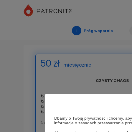
fabuły. Dzięki temu możecie nas nieźle wrobić... 
będzie wiedział, co zostało uknute!
- Oprócz tego dostajesz wszystko, co jest zawa
🤟🏻Bardzo dziękujemy Ci za Twoje wsparcie!🤟
1
Próg wsparcia
50 zł
miesięcznie
CZYSTY CHAOS
🌀 Dostęp do cyklicznych warsztatów online
🌀 Autorskie materiały do tworzenia postaci
🌀 NPC w naszej przygodzie nazwany Twoim imie
🌀 Nagrody z poprzednich progów
Dbamy o Twoją prywatność i chcemy, abyś 
informacje o zasadach przetwarzania pr
A dokładniej: