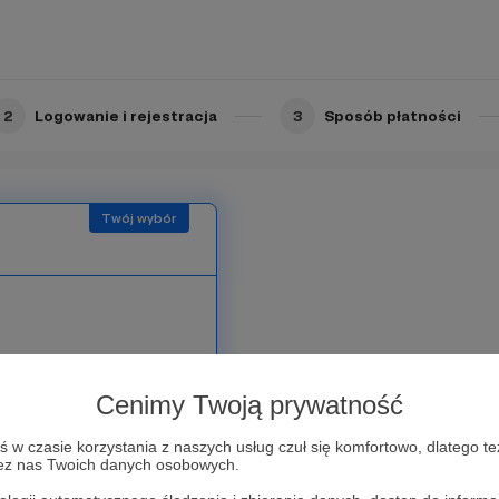
Nikt oprócz Was i MG nie
rte w poprzednim progu!
🏻
2
Logowanie i rejestracja
3
Sposób płatności
Cenimy Twoją prywatność
niem lub nickiem
w czasie korzystania z naszych usług czuł się komfortowo, dlatego te
zez nas Twoich danych osobowych.