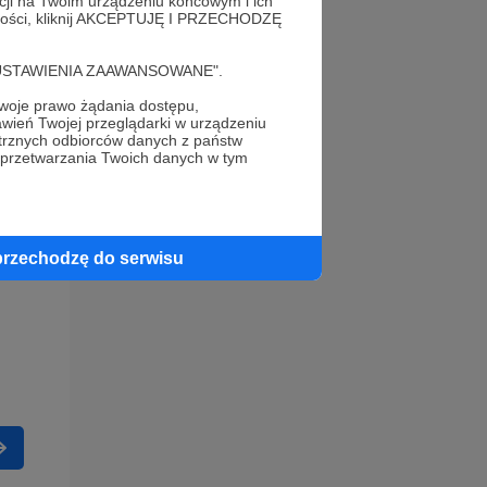
acji na Twoim urządzeniu końcowym i ich
alności, kliknij AKCEPTUJĘ I PRZECHODZĘ
cję "USTAWIENIA ZAAWANSOWANE".
oje prawo żądania dostępu,
wień Twojej przeglądarki w urządzeniu
trznych odbiorców danych z państw
 przetwarzania Twoich danych w tym
przechodzę do serwisu