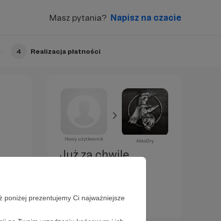
Masz pytania?
Napisz na czacie
4
Realizacja płatności
Nowy użytkownik
AktoGry
Już za chwilę
zostaniesz
Patronem!
ż poniżej prezentujemy Ci najważniejsze