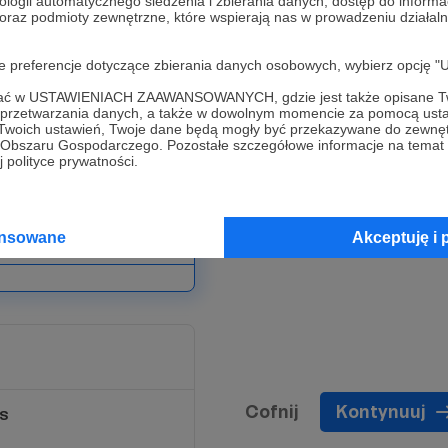
ologii automatycznego śledzenia i zbierania danych, dostęp do inform
online prowadzonych przez
 oraz podmioty zewnętrzne, które wspierają nas w prowadzeniu dział
i i dobieranie do niej
m, dykcja i artykulacja,
oje preferencje dotyczące zbierania danych osobowych, wybierz op
lnie pomagające stworzyć
ofać w USTAWIENIACH ZAAWANSOWANYCH, gdzie jest także opisane Tw
a przetwarzania danych, a także w dowolnym momencie za pomocą usta
 Twoich ustawień, Twoje dane będą mogły być przekazywane do zewnę
go Obszaru Gospodarczego. Pozostałe szczegółowe informacje na temat
azwany Twoim imieniem lub
 polityce prywatności.
progów.
ansowane
Akceptuję i 
🏻
Cofnij
Kontynuuj
S