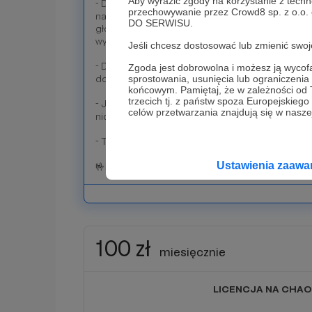
Aby wyrazić zgody na korzystanie z techn
- Dostajesz dostęp do cyklicznych warsztatów 
przechowywanie przez Crowd8 sp. z o.o.
naszą ekipę z tematów takich jak tworzenie postac
DO SERWISU.
głosu, improwizacja, charakteryzacja, praca głose
wystąpienia publiczne.
Jeśli chcesz dostosować lub zmienić sw
- Dostajesz nasze autorskie materiały uniwersa
Zgoda jest dobrowolna i możesz ją wyc
sprostowania, usunięcia lub ograniczeni
dowolną postać, nie tylko w świecie RPG.
końcowym. Pamiętaj, że w zależności od
trzecich tj. z państw spoza Europejskie
- Jeden z NPCów w naszej przygodzie zostaje n
celów przetwarzania znajdują się w naszej
nickiem!
- Ten próg zawiera również nagrody z niższych 
Ustawienia zaaw
🤟🏻 Bardzo dziękujemy Ci za Twoje wsparcie! 
100 zł
miesięcznie
LICENCJA NA CHAO