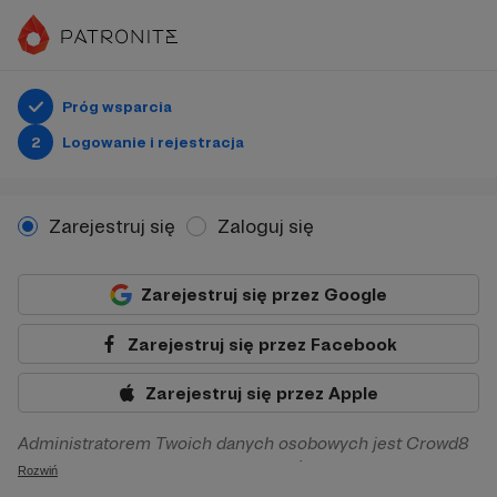
Próg wsparcia
2
Logowanie i rejestracja
Zarejestruj się
Zaloguj się
Zarejestruj się przez Google
Zarejestruj się przez Facebook
Zarejestruj się przez Apple
Administratorem Twoich danych osobowych jest Crowd8
sp. z o.o. z siedziba w Warszawie, ul. Żwirki i Wigury 16, 02-
Rozwiń
092 Warszawa. Twoje dane osobowe będą przetwarzane w