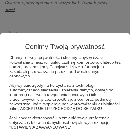
Gwarantujemy spełnienie wszystkich Twoich praw
szczególności w celu wykonania umowy zawartej z Tobą, w
wynikających z ogólnego rozporządzenia o ochronie
Rozwiń
tym do umożliwienia świadczenia usługi drogą
danych, tj. prawo dostępu, sprostowania oraz usunięcia
elektroniczną oraz pełnego korzystania z platformy
Twoich danych, ograniczenia ich przetwarzania, prawo do
Patronite.pl, w tym możliwości dokonywania oraz
ich przenoszenia, niepodlegania zautomatyzowanemu
otrzymywania wsparcia na naszej platformie oraz
podejmowaniu decyzji, w tym profilowaniu, a także prawo
dokonywania płatności.
wyrażenia sprzeciwu wobec przetwarzania Twoich danych
Cenimy Twoją prywatność
osobowych. Rejestracja dla osób niepełnoletnich możliwa
Dbamy o Twoją prywatność i chcemy, abyś w czasie
jest po przekazaniu podpisanego formularza "Zgodna na
korzystania z naszych usług czuł się komfortowo, dlatego też
założenie konta przez osobę niepełnoletnią", formularz
poniżej prezentujemy Ci najważniejsze informacje o
zasadach przetwarzania przez nas Twoich danych
dostępny jest na stronie regulaminu Patronite.pl.
osobowych.
Aby wyrazić zgody na korzystanie z technologii
automatycznego śledzenia i zbierania danych, dostęp do
informacji na Twoim urządzeniu końcowym i ich
przechowywanie przez Crowd8 sp. z o.o. oraz podmioty
zewnętrzne, które wspierają nas w prowadzeniu działalności,
kliknij AKCEPTUJĘ I PRZECHODZĘ DO SERWISU.
Jeśli chcesz dostosować lub zmienić swoje preferencje
dotyczące zbierania danych osobowych, wybierz opcję
* Zapoznałem się i akceptuję
Regulamin
serwisu oraz
Politykę
"USTAWIENIA ZAAWANSOWANE".