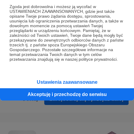
Prywatności
.
Zgoda jest dobrowolna i możesz ją wycofać w
USTAWIENIACH ZAAWANSOWANYCH, gdzie jest także
* Wyrażam zgodę na przetwarzanie moich danych
opisane Twoje prawo żądania dostępu, sprostowania,
osobowych podanych w formularzu rejestracyjnym w celu
usunięcia lub ograniczenia przetwarzania danych, a także w
dowolnym momencie za pomocą ustawień Twojej
prawidłowego świadczenia usług serwisu Patronite.
przeglądarki w urządzeniu końcowym. Pamiętaj, że w
zależności od Twoich ustawień, Twoje dane będą mogły być
Wyrażam zgodę na otrzymywanie drogą elektroniczną
przekazywane do zewnętrznych odbiorców danych z państw
trzecich tj. z państw spoza Europejskiego Obszaru
informacji handlowych - newslettera. Opcja ta może zostać
Gospodarczego. Pozostałe szczegółowe informacje na
zmieniona w ustawieniach konta.
temat przetwarzania Twoich danych w tym celów
przetwarzania znajdują się w naszej polityce prywatności.
Ustawienia zaawansowane
Akceptuję i przechodzę do serwisu
Cofnij
Zarejestruj się i przejdź dalej