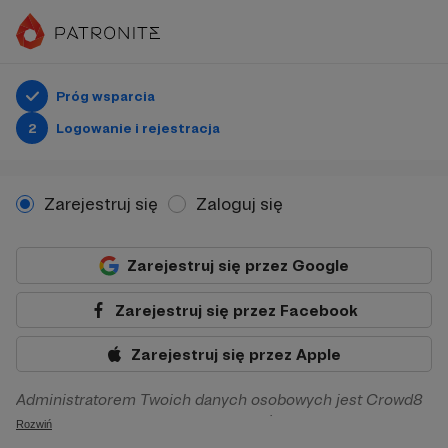
Próg wsparcia
2
Logowanie i rejestracja
Zarejestruj się
Zaloguj się
Zarejestruj się przez Google
Zarejestruj się przez Facebook
Zarejestruj się przez Apple
Administratorem Twoich danych osobowych jest Crowd8
sp. z o.o. z siedziba w Warszawie, ul. Żwirki i Wigury 16, 02-
Rozwiń
092 Warszawa. Twoje dane osobowe będą przetwarzane w