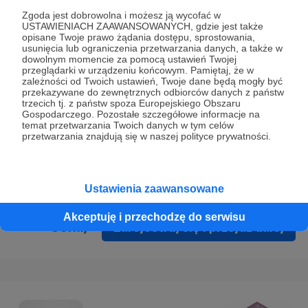
Prywatności
.
Zgoda jest dobrowolna i możesz ją wycofać w
USTAWIENIACH ZAAWANSOWANYCH, gdzie jest także
* Wyrażam zgodę na przetwarzanie moich danych
opisane Twoje prawo żądania dostępu, sprostowania,
osobowych podanych w formularzu rejestracyjnym w celu
usunięcia lub ograniczenia przetwarzania danych, a także w
dowolnym momencie za pomocą ustawień Twojej
prawidłowego świadczenia usług serwisu Patronite.
przeglądarki w urządzeniu końcowym. Pamiętaj, że w
zależności od Twoich ustawień, Twoje dane będą mogły być
Wyrażam zgodę na otrzymywanie drogą elektroniczną
przekazywane do zewnętrznych odbiorców danych z państw
trzecich tj. z państw spoza Europejskiego Obszaru
informacji handlowych - newslettera. Opcja ta może zostać
Gospodarczego. Pozostałe szczegółowe informacje na
zmieniona w ustawieniach konta.
temat przetwarzania Twoich danych w tym celów
przetwarzania znajdują się w naszej polityce prywatności.
Ustawienia zaawansowane
Akceptuję i przechodzę do serwisu
Cofnij
Zarejestruj się i przejdź dalej