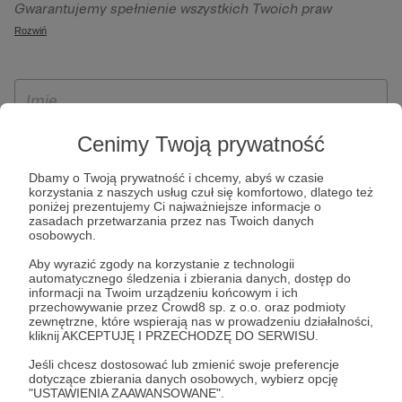
Gwarantujemy spełnienie wszystkich Twoich praw
szczególności w celu wykonania umowy zawartej z Tobą, w
wynikających z ogólnego rozporządzenia o ochronie
Rozwiń
tym do umożliwienia świadczenia usługi drogą
danych, tj. prawo dostępu, sprostowania oraz usunięcia
elektroniczną oraz pełnego korzystania z platformy
Twoich danych, ograniczenia ich przetwarzania, prawo do
Patronite.pl, w tym możliwości dokonywania oraz
ich przenoszenia, niepodlegania zautomatyzowanemu
otrzymywania wsparcia na naszej platformie oraz
podejmowaniu decyzji, w tym profilowaniu, a także prawo
dokonywania płatności.
wyrażenia sprzeciwu wobec przetwarzania Twoich danych
Cenimy Twoją prywatność
osobowych. Rejestracja dla osób niepełnoletnich możliwa
Dbamy o Twoją prywatność i chcemy, abyś w czasie
jest po przekazaniu podpisanego formularza "Zgodna na
korzystania z naszych usług czuł się komfortowo, dlatego też
założenie konta przez osobę niepełnoletnią", formularz
poniżej prezentujemy Ci najważniejsze informacje o
zasadach przetwarzania przez nas Twoich danych
dostępny jest na stronie regulaminu Patronite.pl.
osobowych.
Aby wyrazić zgody na korzystanie z technologii
automatycznego śledzenia i zbierania danych, dostęp do
informacji na Twoim urządzeniu końcowym i ich
przechowywanie przez Crowd8 sp. z o.o. oraz podmioty
zewnętrzne, które wspierają nas w prowadzeniu działalności,
kliknij AKCEPTUJĘ I PRZECHODZĘ DO SERWISU.
Jeśli chcesz dostosować lub zmienić swoje preferencje
dotyczące zbierania danych osobowych, wybierz opcję
* Zapoznałem się i akceptuję
Regulamin
serwisu oraz
Politykę
"USTAWIENIA ZAAWANSOWANE".