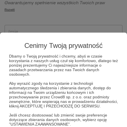
Gwarantujemy spełnienie wszystkich Twoich praw
szczególności w celu wykonania umowy zawartej z Tobą, w
wynikających z ogólnego rozporządzenia o ochronie
Rozwiń
tym do umożliwienia świadczenia usługi drogą
danych, tj. prawo dostępu, sprostowania oraz usunięcia
elektroniczną oraz pełnego korzystania z platformy
Twoich danych, ograniczenia ich przetwarzania, prawo do
Patronite.pl, w tym możliwości dokonywania oraz
ich przenoszenia, niepodlegania zautomatyzowanemu
otrzymywania wsparcia na naszej platformie oraz
podejmowaniu decyzji, w tym profilowaniu, a także prawo
dokonywania płatności.
wyrażenia sprzeciwu wobec przetwarzania Twoich danych
Cenimy Twoją prywatność
osobowych. Rejestracja dla osób niepełnoletnich możliwa
Dbamy o Twoją prywatność i chcemy, abyś w czasie
jest po przekazaniu podpisanego formularza "Zgodna na
korzystania z naszych usług czuł się komfortowo, dlatego też
założenie konta przez osobę niepełnoletnią", formularz
poniżej prezentujemy Ci najważniejsze informacje o
zasadach przetwarzania przez nas Twoich danych
dostępny jest na stronie regulaminu Patronite.pl.
osobowych.
Aby wyrazić zgody na korzystanie z technologii
automatycznego śledzenia i zbierania danych, dostęp do
informacji na Twoim urządzeniu końcowym i ich
przechowywanie przez Crowd8 sp. z o.o. oraz podmioty
zewnętrzne, które wspierają nas w prowadzeniu działalności,
kliknij AKCEPTUJĘ I PRZECHODZĘ DO SERWISU.
Jeśli chcesz dostosować lub zmienić swoje preferencje
dotyczące zbierania danych osobowych, wybierz opcję
* Zapoznałem się i akceptuję
Regulamin
serwisu oraz
Politykę
"USTAWIENIA ZAAWANSOWANE".