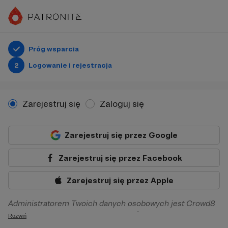
Próg wsparcia
2
Logowanie i rejestracja
Zarejestruj się
Zaloguj się
Zarejestruj się przez Google
Zarejestruj się przez Facebook
Zarejestruj się przez Apple
Administratorem Twoich danych osobowych jest Crowd8
sp. z o.o. z siedziba w Warszawie, ul. Żwirki i Wigury 16, 02-
Rozwiń
092 Warszawa. Twoje dane osobowe będą przetwarzane w