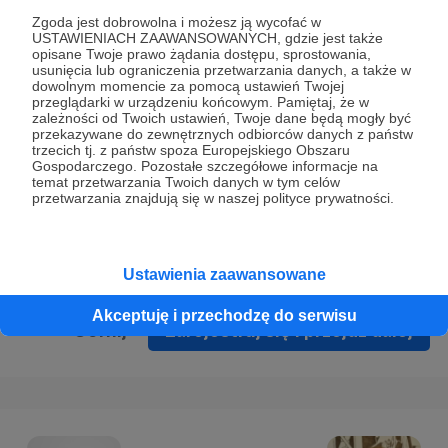
Prywatności
.
Zgoda jest dobrowolna i możesz ją wycofać w
USTAWIENIACH ZAAWANSOWANYCH, gdzie jest także
* Wyrażam zgodę na przetwarzanie moich danych
opisane Twoje prawo żądania dostępu, sprostowania,
osobowych podanych w formularzu rejestracyjnym w celu
usunięcia lub ograniczenia przetwarzania danych, a także w
dowolnym momencie za pomocą ustawień Twojej
prawidłowego świadczenia usług serwisu Patronite.
przeglądarki w urządzeniu końcowym. Pamiętaj, że w
zależności od Twoich ustawień, Twoje dane będą mogły być
Wyrażam zgodę na otrzymywanie drogą elektroniczną
przekazywane do zewnętrznych odbiorców danych z państw
trzecich tj. z państw spoza Europejskiego Obszaru
informacji handlowych - newslettera. Opcja ta może zostać
Gospodarczego. Pozostałe szczegółowe informacje na
zmieniona w ustawieniach konta.
temat przetwarzania Twoich danych w tym celów
przetwarzania znajdują się w naszej polityce prywatności.
Ustawienia zaawansowane
Akceptuję i przechodzę do serwisu
Cofnij
Zarejestruj się i przejdź dalej