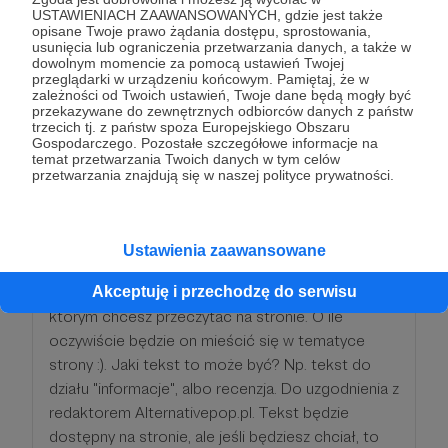
wiesz, że tekst powstał dzięki Tobie. Twój wybór :).
USTAWIENIACH ZAAWANSOWANYCH, gdzie jest także
opisane Twoje prawo żądania dostępu, sprostowania,
usunięcia lub ograniczenia przetwarzania danych, a także w
dowolnym momencie za pomocą ustawień Twojej
Patroni: 1
Limit: 200
przeglądarki w urządzeniu końcowym. Pamiętaj, że w
zależności od Twoich ustawień, Twoje dane będą mogły być
przekazywane do zewnętrznych odbiorców danych z państw
trzecich tj. z państw spoza Europejskiego Obszaru
Gospodarczego. Pozostałe szczegółowe informacje na
100 zł
temat przetwarzania Twoich danych w tym celów
miesięcznie
przetwarzania znajdują się w naszej polityce prywatności.
Jestem wdzięczny za wsparcie "Alternativepop.pl -
Magazyn Autorów" :). Możesz zamówić u redaktora
Ustawienia zaawansowane
naczelnego magazynu napisanie jednego tekstu
miesięcznie na ok. 3 tys. znaków na temat, o
Akceptuję i przechodzę do serwisu
którym chcesz przeczytać na stronie. O ile
oczywiście będzie on mieścić się w tematyce
strony :). Jaki tekst to może być? Np. tekst do
działu "informacje", albo recenzja. Do uzgodnienia z
redaktorem Alternativepop.pl. Tekst będzie
dostępny na stronie, ale jeśli będziesz chciał, to