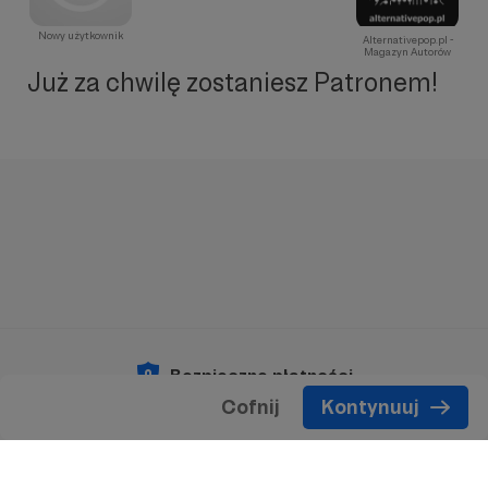
Nowy użytkownik
Alternativepop.pl -
Magazyn Autorów
Już za chwilę zostaniesz Patronem!
Bezpieczne płatności
Cofnij
Kontynuuj
Copyright 2026 © Patronite.
Wszelkie prawa
zastrzeżone.