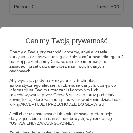
Patroni: 0
Limit: 500
50 zł
miesięcznie
Cenimy Twoją prywatność
Jestem wdzięczny za wsparcie "Alternativepop.pl -
Dbamy o Twoją prywatność i chcemy, abyś w czasie
korzystania z naszych usług czuł się komfortowo, dlatego też
Magazyn Autorów" :). Możesz zamówić u redaktora
poniżej prezentujemy Ci najważniejsze informacje o
naczelnego magazynu napisanie jednego tekstu
zasadach przetwarzania przez nas Twoich danych
osobowych.
miesięcznie na ok. 1,5 tys. znaków na temat, o
którym chcesz przeczytać. O ile oczywiście mieści
Aby wyrazić zgody na korzystanie z technologii
automatycznego śledzenia i zbierania danych, dostęp do
się on w tematyce strony :). Jaki tekst to może
informacji na Twoim urządzeniu końcowym i ich
być? Np. tekst do działu "informacje", albo krótka
przechowywanie przez Crowd8 sp. z o.o. oraz podmioty
zewnętrzne, które wspierają nas w prowadzeniu działalności,
recenzja. Do uzgodnienia z redaktorem
kliknij AKCEPTUJĘ I PRZECHODZĘ DO SERWISU.
Alternativepop.pl Tekst będzie dostępny na
Jeśli chcesz dostosować lub zmienić swoje preferencje
stronie, ale jeśli będziesz chciał, to znajdą się pod
dotyczące zbierania danych osobowych, wybierz opcję
nim podziękowania dla Ciebie jako patrona tekstu.
"USTAWIENIA ZAAWANSOWANE".
Chyba, że wystarczy Ci satysfakcja z tego, że Ty
Zgoda jest dobrowolna i możesz ją wycofać w