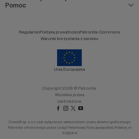
Pomoc
Regulamin
Polityka prywatności
Patronite Commons
Warunki korzystania z serwisu
Unia Europejska
Copyright 2026 © Patronite.
Wszelkie prawa
zastrzeżone.
Crowd8 sp. z o.o. jest wyłącznym właścicielem znaku słowno-graficznego
Patronite chronionego przez Urząd Patentowy Rzeczpospolitej Polskiej nr
R.322414