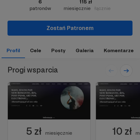
6
115 zł
patronów
miesięcznie
łącznie
Zostań Patronem
Profil
Cele
Posty
Galeria
Komentarze
Progi wsparcia
5 zł
10 zł
miesięcznie
m