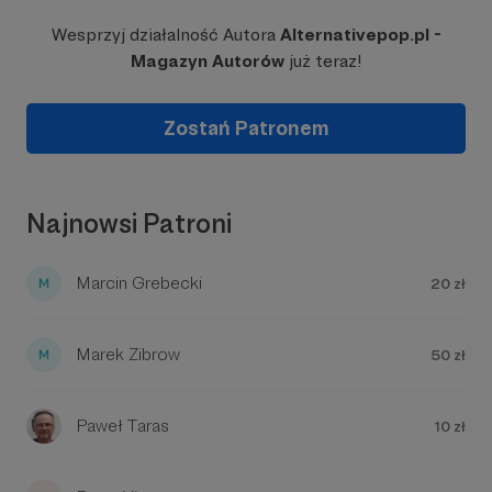
Wesprzyj działalność Autora
Alternativepop.pl -
Magazyn Autorów
już teraz!
Zostań Patronem
Najnowsi Patroni
Marcin Grebecki
20 zł
Marek Zibrow
50 zł
Paweł Taras
10 zł