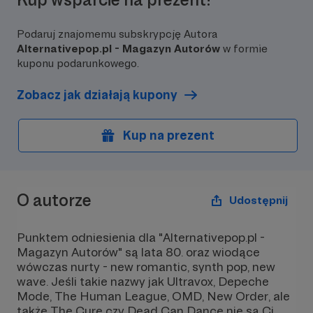
Podaruj znajomemu subskrypcję Autora
Alternativepop.pl - Magazyn Autorów
w formie
kuponu podarunkowego.
Zobacz jak działają kupony
Kup na prezent
O autorze
Udostępnij
Punktem odniesienia dla "Alternativepop.pl -
Magazyn Autorów" są lata 80. oraz wiodące
wówczas nurty - new romantic, synth pop, new
wave. Jeśli takie nazwy jak Ultravox, Depeche
Mode, The Human League, OMD, New Order, ale
także The Cure czy Dead Can Dance nie są Ci