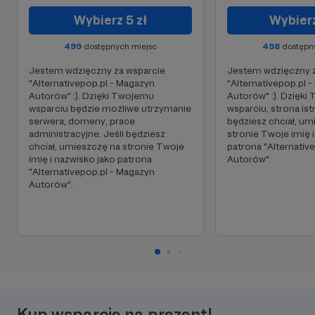
Wybierz 5 zł
Wybierz
499
dostępnych miejsc
498
dostępn
Jestem wdzięczny za wsparcie
Jestem wdzięczny z
"Alternativepop.pl - Magazyn
"Alternativepop.pl 
Autorów" :). Dzięki Twojemu
Autorów" :). Dzięk
wsparciu będzie możliwe utrzymanie
wsparciu, strona istn
serwera, domeny, prace
będziesz chciał, um
administracyjne. Jeśli będziesz
stronie Twoje imię 
chciał, umieszczę na stronie Twoje
patrona "Alternativ
imię i nazwisko jako patrona
Autorów".
"Alternativepop.pl - Magazyn
Autorów".
Kup wsparcie na prezent!