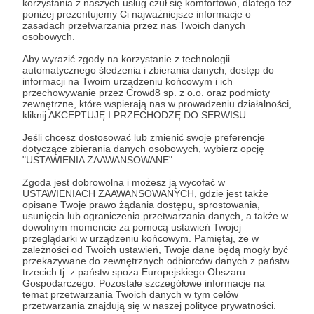
korzystania z naszych usług czuł się komfortowo, dlatego też
poniżej prezentujemy Ci najważniejsze informacje o
zasadach przetwarzania przez nas Twoich danych
Nazywam się Andrzej Korasiewicz, w 2001 roku
osobowych.
założyłem stronę Alternativepop.pl, która stała się
Aby wyrazić zgody na korzystanie z technologii
miejscem, w którym swoje teksty publikowało
automatycznego śledzenia i zbierania danych, dostęp do
kilkudziesięciu autorów. Między rokiem 2001 a
informacji na Twoim urządzeniu końcowym i ich
2015 dla serwisu Alternativepop.pl powstało kilka
przechowywanie przez Crowd8 sp. z o.o. oraz podmioty
zewnętrzne, które wspierają nas w prowadzeniu działalności,
tysięcy tekstów - recenzji muzycznych, relacji z
kliknij AKCEPTUJĘ I PRZECHODZĘ DO SERWISU.
koncertów, wywiadów z muzykami i innych
artykułów, nie licząc newsów. W 2015 roku serwis
Jeśli chcesz dostosować lub zmienić swoje preferencje
internetowy Alternativepop.pl zawiesił swoje
dotyczące zbierania danych osobowych, wybierz opcję
"USTAWIENIA ZAAWANSOWANE".
funkcjowanie.
Rozwiń opis
Zgoda jest dobrowolna i możesz ją wycofać w
Ale w 2023 roku strona Alternativepop.pl
USTAWIENIACH ZAAWANSOWANYCH, gdzie jest także
powróciła jako Magazyn Autorów. Do magazynu
opisane Twoje prawo żądania dostępu, sprostowania,
usunięcia lub ograniczenia przetwarzania danych, a także w
dołączyły nowe osoby, które piszą z pasji, żaden z
dowolnym momencie za pomocą ustawień Twojej
Cele
autorów nie pobiera
przeglądarki w urządzeniu końcowym. Pamiętaj, że w
wynagrodzenia. "Alternativepop.pl - Magazyn
zależności od Twoich ustawień, Twoje dane będą mogły być
przekazywane do zewnętrznych odbiorców danych z państw
Autorów" swojej działalności nie opiera na
trzecich tj. z państw spoza Europejskiego Obszaru
dochodach i reklamach. Więcej na
Utrzymanie istnienia
Regularne dostar
Gospodarczego. Pozostałe szczegółowe informacje na
stronie:
https://alternativepop.pl/o-stronie
"Alternativepop.pl - Magazyn
do "Alternativep
temat przetwarzania Twoich danych w tym celów
przetwarzania znajdują się w naszej polityce prywatności.
Autorów"
Autorów"