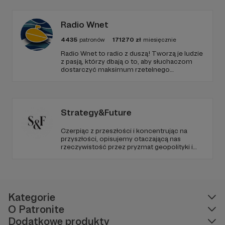
Radio Wnet
4435
patronów
171270
zł
miesięcznie
Radio Wnet to radio z duszą! Tworzą je ludzie
z pasją, którzy dbają o to, aby słuchaczom
dostarczyć maksimum rzetelnego
dziennikarstwa. A mogą to robić, ponieważ
Radio Wnet jest w pełni niezależne i… wolne!
Zachowanie tej właśnie wolności zależy dziś
od Twojego wsparcia!
Strategy&Future
Czerpiąc z przeszłości i koncentrując na
przyszłości, opisujemy otaczającą nas
rzeczywistość przez pryzmat geopolityki i
geostrategii. Naszym celem jest uczynienie
ze Strategy&Future kluczowego źródła myśli
geopolitycznej w Polsce i w Europie.
Kategorie
O Patronite
Dodatkowe produkty