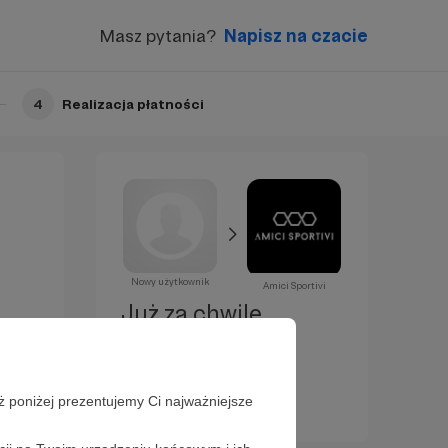
Masz pytania?
Napisz na czacie
4
Realizacja płatności
Nowy użytkownik
Amici Sportivi
Już za chwilę
zostaniesz
Patronem!
ż poniżej prezentujemy Ci najważniejsze