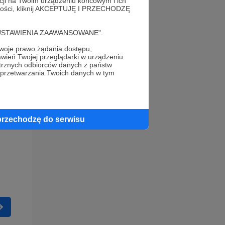
acji na Twoim urządzeniu końcowym i ich
alności, kliknij AKCEPTUJĘ I PRZECHODZĘ
cję "USTAWIENIA ZAAWANSOWANE".
oje prawo żądania dostępu,
wień Twojej przeglądarki w urządzeniu
trznych odbiorców danych z państw
 przetwarzania Twoich danych w tym
przechodzę do serwisu