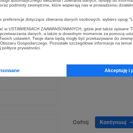
ologii automatycznego śledzenia i zbierania danych, dostęp do inform
 oraz podmioty zewnętrzne, które wspierają nas w prowadzeniu dział
eraz w naszej ekipie Ty
oje preferencje dotyczące zbierania danych osobowych, wybierz op
.
GRAZIE
za wsparcie!
ofać w USTAWIENIACH ZAAWANSOWANYCH, gdzie jest także opisane Tw
a przetwarzania danych, a także w dowolnym momencie za pomocą usta
 Twoich ustawień, Twoje dane będą mogły być przekazywane do zewnę
go Obszaru Gospodarczego. Pozostałe szczegółowe informacje na temat
 polityce prywatności.
 gdzie dowiesz się o
 zajrzysz za kulisy naszej
ansowane
Akceptuję i 
nych materiałach na
Cofnij
Kontynuuj