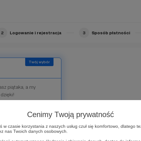
2
Logowanie i rejestracja
3
Sposób płatności
asz piątaka, a my
 dzięki!
Cenimy Twoją prywatność
w czasie korzystania z naszych usług czuł się komfortowo, dlatego te
zez nas Twoich danych osobowych.