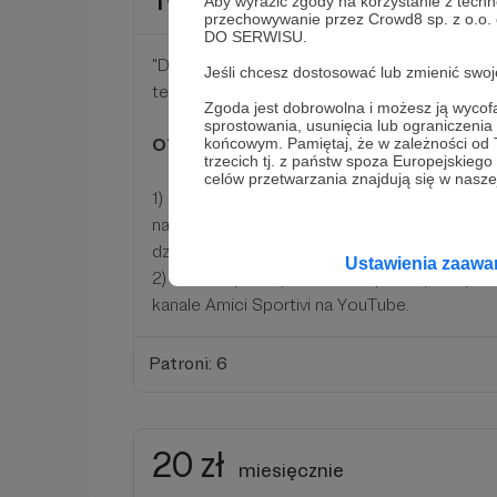
miesięcznie
Aby wyrazić zgody na korzystanie z techn
przechowywanie przez Crowd8 sp. z o.o.
DO SERWISU.
"Dycha" to w świecie calcio nie lada gratka. T
Jeśli chcesz dostosować lub zmienić sw
też ją nosisz. Zapraszamy za zamknięte drzwi
Zgoda jest dobrowolna i możesz ją wyc
sprostowania, usunięcia lub ograniczeni
OTRZYMUJESZ:
końcowym. Pamiętaj, że w zależności od
trzecich tj. z państw spoza Europejskie
celów przetwarzania znajdują się w naszej
1) dostęp do zamkniętej grupy na Facebooku,
naszych planach wcześniej niż wszyscy, a także
działalności;
Ustawienia zaaw
2) imienne podziękowania na planszy w wybra
kanale Amici Sportivi na YouTube.
Patroni: 6
20 zł
miesięcznie