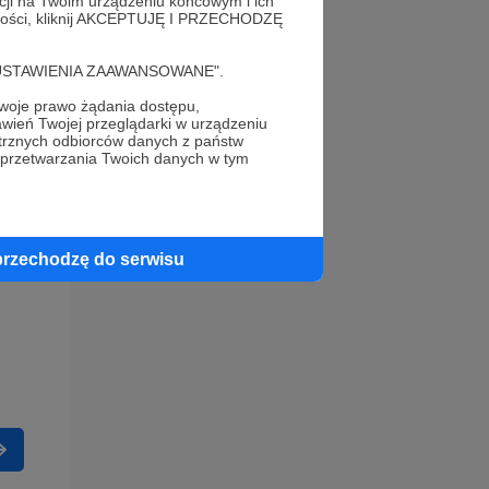
acji na Twoim urządzeniu końcowym i ich
alności, kliknij AKCEPTUJĘ I PRZECHODZĘ
cję "USTAWIENIA ZAAWANSOWANE".
oje prawo żądania dostępu,
wień Twojej przeglądarki w urządzeniu
trznych odbiorców danych z państw
 przetwarzania Twoich danych w tym
przechodzę do serwisu