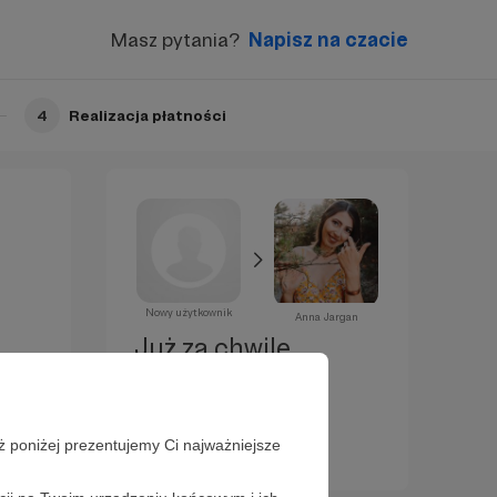
Masz pytania?
Napisz na czacie
4
Realizacja płatności
Nowy użytkownik
Anna Jargan
Już za chwilę
zostaniesz
Patronem!
ż poniżej prezentujemy Ci najważniejsze