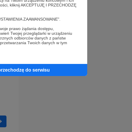
acji na Twoim urządzeniu końcowym i ich
alności, kliknij AKCEPTUJĘ I PRZECHODZĘ
cję "USTAWIENIA ZAAWANSOWANE".
oje prawo żądania dostępu,
wień Twojej przeglądarki w urządzeniu
trznych odbiorców danych z państw
 przetwarzania Twoich danych w tym
przechodzę do serwisu