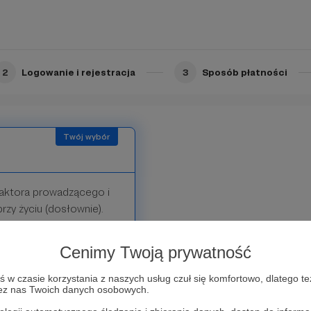
2
Logowanie i rejestracja
3
Sposób płatności
daktora prowadzącego i
rzy życiu (dosłownie).
 wstać rano i nagrać
do dedykowanego,
Cenimy Twoją prywatność
jąc tym samym do grona
ło. Masz naszą
w czasie korzystania z naszych usług czuł się komfortowo, dlatego te
zez nas Twoich danych osobowych.
esteś częścią czegoś