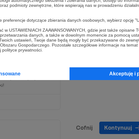
ologii automatycznego śledzenia i zbierania danych, dostęp do inform
 oraz podmioty zewnętrzne, które wspierają nas w prowadzeniu dział
oje preferencje dotyczące zbierania danych osobowych, wybierz op
ofać w USTAWIENIACH ZAAWANSOWANYCH, gdzie jest także opisane Tw
a przetwarzania danych, a także w dowolnym momencie za pomocą usta
 Twoich ustawień, Twoje dane będą mogły być przekazywane do zewnę
go Obszaru Gospodarczego. Pozostałe szczegółowe informacje na temat
 polityce prywatności.
nim progu, tylko że
ja dozgonna wdzięczność
ansowane
Akceptuję i 
mi kupić kawę, opłacić
i!
Cofnij
Kontynuuj