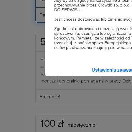
Aby wyrazić zgody na korzystanie z techn
przechowywanie przez Crowd8 sp. z o.o.
DO SERWISU.
Patroni: 17
Jeśli chcesz dostosować lub zmienić sw
Zgoda jest dobrowolna i możesz ją wyc
sprostowania, usunięcia lub ograniczeni
końcowym. Pamiętaj, że w zależności od
50 zł
miesięcznie
trzecich tj. z państw spoza Europejskie
celów przetwarzania znajdują się w naszej
50 zł - Otrzymasz wszystko to, co w poprzed
wspierasz Witam dwa razy bardziej, więc mo
Ustawienia zaaw
liczy się podwójnie. Twoje wsparcie pozwala 
montaż i generalnie pomaga mi w pracy. Dzięk
Patroni: 8
100 zł
miesięcznie