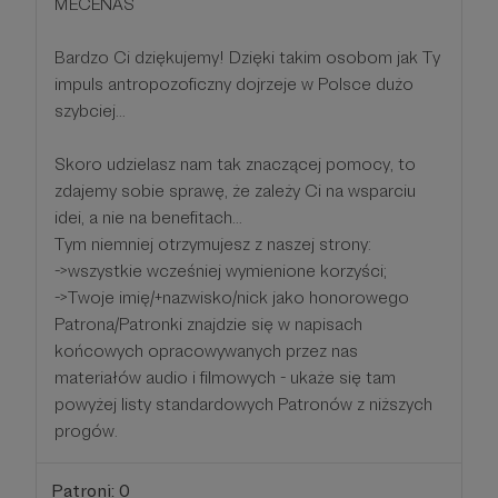
MECENAS
Bardzo Ci dziękujemy! Dzięki takim osobom jak Ty
impuls antropozoficzny dojrzeje w Polsce dużo
szybciej...
Skoro udzielasz nam tak znaczącej pomocy, to
zdajemy sobie sprawę, że zależy Ci na wsparciu
idei, a nie na benefitach...
Tym niemniej otrzymujesz z naszej strony:
->wszystkie wcześniej wymienione korzyści;
->Twoje imię/+nazwisko/nick jako honorowego
Patrona/Patronki znajdzie się w napisach
końcowych opracowywanych przez nas
materiałów audio i filmowych - ukaże się tam
powyżej listy standardowych Patronów z niższych
progów.
Patroni: 0