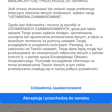
kliknij AKCEPTUJĘ I PRZECHODZĘ DO SERWISU.
Od tej pory:
->przysługują Ci benefity z niższych progów;
Jeśli chcesz dostosować lub zmienić swoje preferencje
dotyczące zbierania danych osobowych, wybierz opcję
->masz zaproszenie do dołączenia do zamkniętej
"USTAWIENIA ZAAWANSOWANE".
grupy na FB;
Zgoda jest dobrowolna i możesz ją wycofać w
->będziesz mogła/mógł tam odtąd doradzać nam,
USTAWIENIACH ZAAWANSOWANYCH, gdzie jest także
jakie kolejne inicjatywy powinniśmy podejmować w
opisane Twoje prawo żądania dostępu, sprostowania,
usunięcia lub ograniczenia przetwarzania danych, a także w
pierwszej kolejności;
dowolnym momencie za pomocą ustawień Twojej
->Twoje imię/+nazwisko/nick jako Patrona/Patronki
przeglądarki w urządzeniu końcowym. Pamiętaj, że w
zależności od Twoich ustawień, Twoje dane będą mogły być
znajdzie się w napisach końcowych
przekazywane do zewnętrznych odbiorców danych z państw
opracowywanych przez nas materiałów audio i
trzecich tj. z państw spoza Europejskiego Obszaru
Gospodarczego. Pozostałe szczegółowe informacje na
filmowych.
temat przetwarzania Twoich danych w tym celów
przetwarzania znajdują się w naszej polityce prywatności.
Patroni: 0
Ustawienia zaawansowane
250 zł
Akceptuję i przechodzę do serwisu
miesięcznie