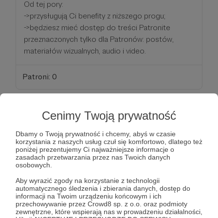
Od tej pory:
->przysługują Ci benefity z niższego progu;
->będziesz mieć dostęp do treści Patronite
przeznaczonych tylko dla Patronów: postów,
materiałów wizualnych, audio i video.
Patroni: 0
Cenimy Twoją prywatność
99 zł
miesięcznie
Dbamy o Twoją prywatność i chcemy, abyś w czasie
korzystania z naszych usług czuł się komfortowo, dlatego też
poniżej prezentujemy Ci najważniejsze informacje o
PATRON PREMIUM
zasadach przetwarzania przez nas Twoich danych
osobowych.
Jesteśmy Ci bardzo wdzięczni za tak konkretną
Aby wyrazić zgody na korzystanie z technologii
pomoc. Stajesz się jednym z filarów naszego
automatycznego śledzenia i zbierania danych, dostęp do
informacji na Twoim urządzeniu końcowym i ich
przedsięwzięcia!
przechowywanie przez Crowd8 sp. z o.o. oraz podmioty
zewnętrzne, które wspierają nas w prowadzeniu działalności,