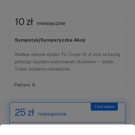
10 zł
miesięcznie
Sympatyk/Sympatyczka Akcji
Wielkie zielone dzięki! To Twoje 10 zł stoi za każdą
petycją i każdym uratowanym drzewem — dzięki
Tobie działamy niezależnie.
Patroni: 6
25 zł
miesięcznie
Strażnik/Strażniczka Zieleni