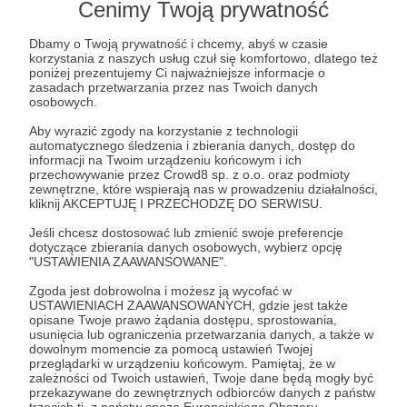
Cenimy Twoją prywatność
Dziękujemy, że stajesz po stronie krakowskiej
Dbamy o Twoją prywatność i chcemy, abyś w czasie
zieleni!
korzystania z naszych usług czuł się komfortowo, dlatego też
poniżej prezentujemy Ci najważniejsze informacje o
zasadach przetwarzania przez nas Twoich danych
Jeżeli sobie życzysz to Twoje imię znajdzie się na
osobowych.
liście Matronek/Patronów na naszej stronie
Aby wyrazić zgody na korzystanie z technologii
internetowej.
automatycznego śledzenia i zbierania danych, dostęp do
informacji na Twoim urządzeniu końcowym i ich
przechowywanie przez Crowd8 sp. z o.o. oraz podmioty
Patroni: 7
zewnętrzne, które wspierają nas w prowadzeniu działalności,
kliknij AKCEPTUJĘ I PRZECHODZĘ DO SERWISU.
Jeśli chcesz dostosować lub zmienić swoje preferencje
dotyczące zbierania danych osobowych, wybierz opcję
50 zł
"USTAWIENIA ZAAWANSOWANE".
miesięcznie
Zgoda jest dobrowolna i możesz ją wycofać w
USTAWIENIACH ZAAWANSOWANYCH, gdzie jest także
opisane Twoje prawo żądania dostępu, sprostowania,
Aktywista/Aktywistka
usunięcia lub ograniczenia przetwarzania danych, a także w
dowolnym momencie za pomocą ustawień Twojej
przeglądarki w urządzeniu końcowym. Pamiętaj, że w
Dzięki Tobie reagujemy szybciej — dziękujemy!
zależności od Twoich ustawień, Twoje dane będą mogły być
przekazywane do zewnętrznych odbiorców danych z państw