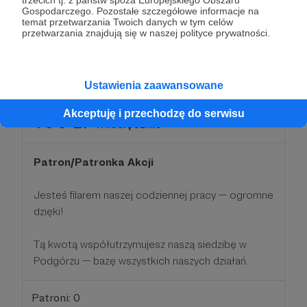
trzecich tj. z państw spoza Europejskiego Obszaru
Twoje wsparcie pomaga opłacić niezależną
Gospodarczego. Pozostałe szczegółowe informacje na
ekspertyzę chroniącą zagrożone drzewo.
temat przetwarzania Twoich danych w tym celów
przetwarzania znajdują się w naszej polityce prywatności.
Patroni: 2
Ustawienia zaawansowane
Akceptuję i przechodzę do serwisu
100 zł
miesięcznie
Patron/Patronka Akcji
Jesteś filarem naszej codziennej pracy — ogromne
dzięki!
Tą kwotą współutrzymujesz naszą siedzibę w
Podgórzu — bazę wszystkich naszych działań.
Patroni: 0