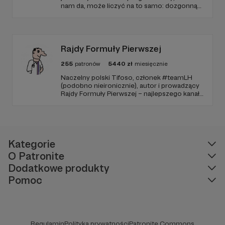
nam da, może liczyć na to samo: dozgonną
tylko naszym) kąpielisko dla krakowian na dużym
wdzięczność i miejsce na przewijanym pasku
akwenie byłoby lepszym i tańszym rozwiązaniem,
sponsorskim w piątkowych odcinkach.
ale cóż… budynki i baseny powstały. Zbudowano
Zmienimy to, jeśli uznacie, że mamy zmienić.
szeroki betonowy deptak. Wycięto drzewa. A sam
Rajdy Formuły Pierwszej
Zakrzówek promuje się na całą Polskę jako
najwspanialszą atrakcję turystyczną, przez co
255
patronów
5440
zł
miesięcznie
każdego lata do bramek prowadzą kilkumetrowe
Naczelny polski Tifoso, członek #teamLH
kolejki oczekujących na kąpiel w basenach.
(podobno nieironicznie), autor i prowadzący
Rajdy Formuły Pierwszej – najlepszego kanału
YouTube o F1 w Polsce (potwierdzone
niezależnymi badaniami).
Kategorie
O Patronite
Dodatkowe produkty
Pomoc
Regulamin
Polityka prywatności
Patronite Commons