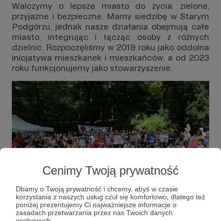
Walczymy o lepsze miasto do życia: zielone,
przyjazne i bezpieczne. Mamy siedzibę w Starym
Podgórzu, jednak nasze działania obejmują całe
miasto, integrując i łącząc osoby z różnych
dzielnic. Rozpoczęliśmy w 2019 roku jako oddolna
inicjatywa mieszkanek i mieszkańców, a od 2023
roku funkcjonujemy jako stowarzyszenie.
Cenimy Twoją prywatność
Dbamy o Twoją prywatność i chcemy, abyś w czasie
korzystania z naszych usług czuł się komfortowo, dlatego też
poniżej prezentujemy Ci najważniejsze informacje o
zasadach przetwarzania przez nas Twoich danych
osobowych.