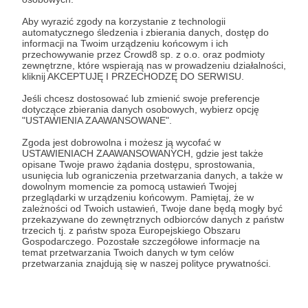
Na zdjęciu:
Obywatelska okupacja parku
Rozwiń opis
Aby wyrazić zgody na korzystanie z technologii
Bednarskiego. W efekcie projekt rewitalizacji
automatycznego śledzenia i zbierania danych, dostęp do
został znacznie okrojony, zgodnie z wolą
informacji na Twoim urządzeniu końcowym i ich
mieszkańców.
przechowywanie przez Crowd8 sp. z o.o. oraz podmioty
zewnętrzne, które wspierają nas w prowadzeniu działalności,
kliknij AKCEPTUJĘ I PRZECHODZĘ DO SERWISU.
Nasze cele:
Cele
Jeśli chcesz dostosować lub zmienić swoje preferencje
Ochrona środowiska i przyrody.
dotyczące zbierania danych osobowych, wybierz opcję
"USTAWIENIA ZAAWANSOWANE".
Wynajem przestrzeni
Środki na działan
Budowanie społeczeństwa obywatelskiego.
interwencyjne
Zgoda jest dobrowolna i możesz ją wycofać w
1 000 zł
645 zł
USTAWIENIACH ZAAWANSOWANYCH, gdzie jest także
Dążenie do przekształcenia Krakowa w
opisane Twoje prawo żądania dostępu, sprostowania,
miesięcznie
brakuje
50 zł
miasto przyjazne zarówno ludziom jak i
C
usunięcia lub ograniczenia przetwarzania danych, a także w
miesięcznie
zwierzętom, a także bardziej odporne na
dowolnym momencie za pomocą ustawień Twojej
35%
przeglądarki w urządzeniu końcowym. Pamiętaj, że w
zmiany klimatyczne. Miasto z dobrze
zależności od Twoich ustawień, Twoje dane będą mogły być
działającym transportem publicznym,
Wynajem siedziby, w której możemy
przekazywane do zewnętrznych odbiorców danych z państw
przyjazną infrastrukturą pieszo-rowerową i
się spotykać, pracować i tworzyć
trzecich tj. z państw spoza Europejskiego Obszaru
Nie każdy wydatek 
kosztuje nas 500 złotych
Gospodarczego. Pozostałe szczegółowe informacje na
przemyślanym planowaniem przestrzennym,
przewidzieć. Często
temat przetwarzania Twoich danych w tym celów
miesięcznie. Dzięki temu mamy
z konkretnym prob
systematycznie zmniejszające dominację
przetwarzania znajdują się w naszej polityce prywatności.
stabilne miejsce do "pracy",
o interwencję i mus
samochodów.
przestrzeń magazynową, dostęp do
szybko, ad-hoc'owo.
Internetu. Tutaj zapraszamy też
nieprzewidziane wyd
Tworzenie przestrzeni do współdziałania
krakowian, którzy zgłaszają się do
przewidzieliśmy ok