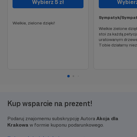
Wybierz 5 zł
Wybierz
Sympatyk/Sympat
Wielkie, zielone dzięki!
Wielkie zielone dzię
stoi za każdą petycj
uratowanym drzewe
Tobie działamy niez
Kup wsparcie na prezent!
Podaruj znajomemu subskrypcję Autora
Akcja dla
Krakowa
w formie kuponu podarunkowego.