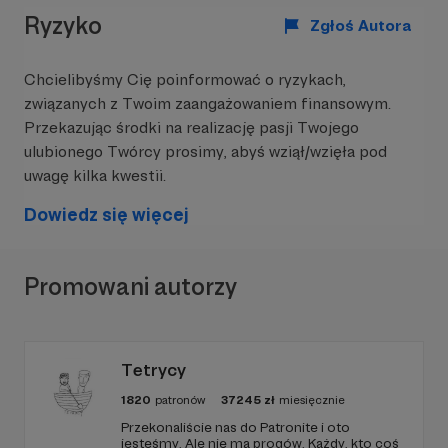
(farby etc.),
Ryzyko
Zgłoś Autora
zakup materiałów biurowych (drukowanie
petycji, uwag do konsultacji społecznych),
Chcielibyśmy Cię poinformować o ryzykach,
związanych z Twoim zaangażowaniem finansowym.
przygotowanie materiałów do kampanii
Przekazując środki na realizację pasji Twojego
społecznych (plakaty informacyjne),
ulubionego Twórcy prosimy, abyś wziął/wzięła pod
środki interwencyjne na działania
uwagę kilka kwestii.
wymagające niezwłocznej reakcji.
Dowiedz się więcej
Kilka szczególnie ważnych dla nas akcji:
Promowani autorzy
Zakrzówek
– dzięki niemu właściwie o Akcji stało
się głośno.
Chodzi o już oddany do użytku
Park Zakrzówek
–
Tetrycy
gdzie na małym akwenie powstały pływające
baseny, a ściany pokryto siatką, co jest
1820
patronów
37245
zł
miesięcznie
kompletnie niepotrzebne i niezgodne z pierwotną
Przekonaliście nas do Patronite i oto
ekspertyzą geologiczną. Naszym zdaniem (i nie
jesteśmy. Ale nie ma progów. Każdy, kto coś