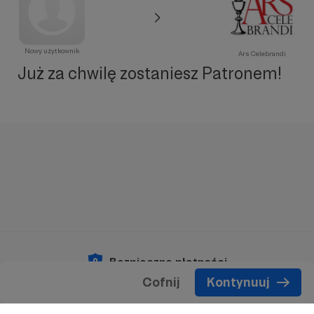
Nowy użytkownik
Ars Celebrandi
Już za chwilę zostaniesz Patronem!
Bezpieczne płatności
Cofnij
Kontynuuj
Copyright 2026 © Patronite.