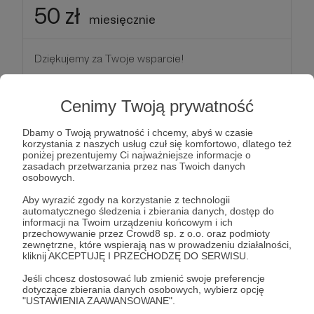
50 zł
miesięcznie
Dziękujemy za Twoje wsparcie!
Patroni: 0
Cenimy Twoją prywatność
Dbamy o Twoją prywatność i chcemy, abyś w czasie
korzystania z naszych usług czuł się komfortowo, dlatego też
100 zł
poniżej prezentujemy Ci najważniejsze informacje o
miesięcznie
zasadach przetwarzania przez nas Twoich danych
osobowych.
Aby wyrazić zgody na korzystanie z technologii
Dziękujemy za Twoje wsparcie!
automatycznego śledzenia i zbierania danych, dostęp do
informacji na Twoim urządzeniu końcowym i ich
przechowywanie przez Crowd8 sp. z o.o. oraz podmioty
Patroni: 0
zewnętrzne, które wspierają nas w prowadzeniu działalności,
kliknij AKCEPTUJĘ I PRZECHODZĘ DO SERWISU.
Jeśli chcesz dostosować lub zmienić swoje preferencje
dotyczące zbierania danych osobowych, wybierz opcję
200 zł
"USTAWIENIA ZAAWANSOWANE".
miesięcznie