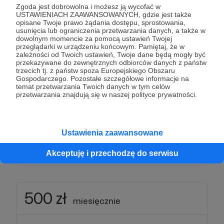
Zgoda jest dobrowolna i możesz ją wycofać w
USTAWIENIACH ZAAWANSOWANYCH, gdzie jest także
Dziękujemy za Twoje wsparcie!
opisane Twoje prawo żądania dostępu, sprostowania,
usunięcia lub ograniczenia przetwarzania danych, a także w
dowolnym momencie za pomocą ustawień Twojej
przeglądarki w urządzeniu końcowym. Pamiętaj, że w
Patroni: 0
zależności od Twoich ustawień, Twoje dane będą mogły być
przekazywane do zewnętrznych odbiorców danych z państw
trzecich tj. z państw spoza Europejskiego Obszaru
Gospodarczego. Pozostałe szczegółowe informacje na
temat przetwarzania Twoich danych w tym celów
300 zł
przetwarzania znajdują się w naszej polityce prywatności.
miesięcznie
Dziękujemy za Twoje wsparcie!
Ustawienia zaawansowane
Patroni: 0
Akceptuję i przechodzę do serwisu
500 zł
miesięcznie