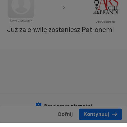
Nowy użytkownik
Ars Celebrandi
Już za chwilę zostaniesz Patronem!
Bezpieczne płatności
Cofnij
Kontynuuj
Copyright 2026 © Patronite.