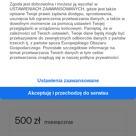
Zgoda jest dobrowolna i możesz ją wycofać w
USTAWIENIACH ZAAWANSOWANYCH, gdzie jest także
Dziękujemy za Twoje wsparcie!
opisane Twoje prawo żądania dostępu, sprostowania,
usunięcia lub ograniczenia przetwarzania danych, a także w
dowolnym momencie za pomocą ustawień Twojej
przeglądarki w urządzeniu końcowym. Pamiętaj, że w
Patroni: 0
zależności od Twoich ustawień, Twoje dane będą mogły być
przekazywane do zewnętrznych odbiorców danych z państw
trzecich tj. z państw spoza Europejskiego Obszaru
Gospodarczego. Pozostałe szczegółowe informacje na
temat przetwarzania Twoich danych w tym celów
300 zł
przetwarzania znajdują się w naszej polityce prywatności.
miesięcznie
Dziękujemy za Twoje wsparcie!
Ustawienia zaawansowane
Patroni: 0
Akceptuję i przechodzę do serwisu
500 zł
miesięcznie