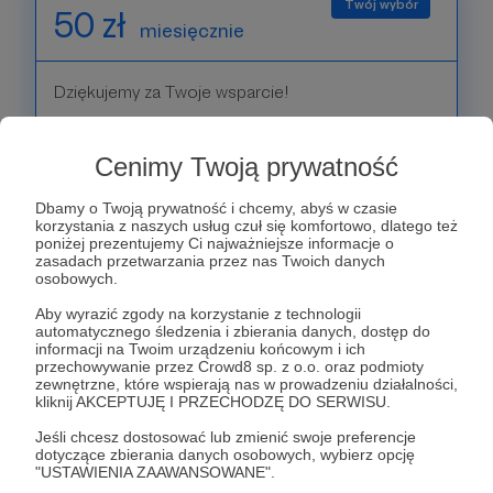
50 zł
miesięcznie
Dziękujemy za Twoje wsparcie!
Patroni: 0
Cenimy Twoją prywatność
Dbamy o Twoją prywatność i chcemy, abyś w czasie
korzystania z naszych usług czuł się komfortowo, dlatego też
100 zł
poniżej prezentujemy Ci najważniejsze informacje o
miesięcznie
zasadach przetwarzania przez nas Twoich danych
osobowych.
Aby wyrazić zgody na korzystanie z technologii
Dziękujemy za Twoje wsparcie!
automatycznego śledzenia i zbierania danych, dostęp do
informacji na Twoim urządzeniu końcowym i ich
przechowywanie przez Crowd8 sp. z o.o. oraz podmioty
Patroni: 0
zewnętrzne, które wspierają nas w prowadzeniu działalności,
kliknij AKCEPTUJĘ I PRZECHODZĘ DO SERWISU.
Jeśli chcesz dostosować lub zmienić swoje preferencje
dotyczące zbierania danych osobowych, wybierz opcję
200 zł
"USTAWIENIA ZAAWANSOWANE".
miesięcznie