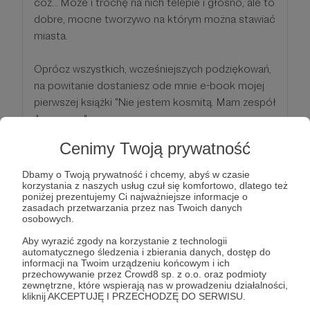
cóż... Może i trochę na nich telepie i głośno, ale to
dobre, mocne tworzywo na którym można stawiać
miasta.
Oprócz wszystkich, wcześniejszych podziękowań,
na powitanie dostaniesz ode mnie e-book mojej
pierwszej książki "Nie jestem kosmitą. Mam zespół
Aspergera".
Cenimy Twoją prywatność
Patroni: 31
Dbamy o Twoją prywatność i chcemy, abyś w czasie
korzystania z naszych usług czuł się komfortowo, dlatego też
poniżej prezentujemy Ci najważniejsze informacje o
zasadach przetwarzania przez nas Twoich danych
110 zł
osobowych.
miesięcznie
Aby wyrazić zgody na korzystanie z technologii
automatycznego śledzenia i zbierania danych, dostęp do
Cóż... Musisz być niesamowitym człowiekiem.
informacji na Twoim urządzeniu końcowym i ich
przechowywanie przez Crowd8 sp. z o.o. oraz podmioty
Właśnie wylaliśmy pierwszy asfalt na drogę dla
zewnętrzne, które wspierają nas w prowadzeniu działalności,
neuroróżnorodności, by było jej bardziej
kliknij AKCEPTUJĘ I PRZECHODZĘ DO SERWISU.