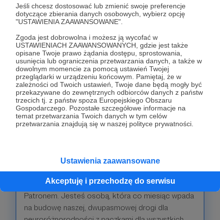
komfortowo. Taki w końcu mamy wszyscy cel,
Jeśli chcesz dostosować lub zmienić swoje preferencje
prawda? By było mniej niedogodności.
dotyczące zbierania danych osobowych, wybierz opcję
"USTAWIENIA ZAAWANSOWANE".
Taki patronat potrzebuje czegoś specjalnego.
Zgoda jest dobrowolna i możesz ją wycofać w
USTAWIENIACH ZAAWANSOWANYCH, gdzie jest także
Oprócz wszystkiego, co znajdziesz we
opisane Twoje prawo żądania dostępu, sprostowania,
wcześniejszych progach, ofiarowuję Ci e-book
usunięcia lub ograniczenia przetwarzania danych, a także w
dowolnym momencie za pomocą ustawień Twojej
mojej książki "Człowiek w spektrum autyzmu.
przeglądarki w urządzeniu końcowym. Pamiętaj, że w
Podręcznik pedagogiki empatycznej" 🙏
zależności od Twoich ustawień, Twoje dane będą mogły być
przekazywane do zewnętrznych odbiorców danych z państw
trzecich tj. z państw spoza Europejskiego Obszaru
Gospodarczego. Pozostałe szczegółowe informacje na
Patroni: 14
temat przetwarzania Twoich danych w tym celów
przetwarzania znajdują się w naszej polityce prywatności.
180 zł
miesięcznie
Ustawienia zaawansowane
Akceptuję i przechodzę do serwisu
Okej... Na tym poziomie nie jesteś już moim
Patronem. Jesteś osobą, która co miesiąc wpada
na budowę naszej, dwupasmowej drogi dla
neuroróżnorodności z paczkami dla wszystkich