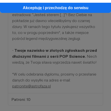
Akceptuję i przechodzę do serwisu
Jak śpiewała kiedyś pewna ziemska artystka
estradowa: "Jesteś sterem [...]"! Bez Ciebie na
pokładzie już dawno wlecielibyśmy do czarnej
dziury. W ramach tego tytułu zyskujesz wszystko
to, co w progu poprzednim*, a także miejsce
pośród legend międzygwiezdnej żeglugi.
-
Twoje nazwisko w złotych zgłoskach przed
dłuższymi filmami z serii POP Science.
Niech
wiedzą, że Twoja sława wyprzedza nawet światło!
*W celu odebrania dyplomu, prosimy o przesłanie
danych do wysyłki na adres e-mail:
patronite@astrofaza.pl
Patroni: 10