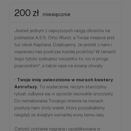
200 zł
miesięcznie
Jesteś jednym z najwyższych rangą oficerów na
pokładzie A.S.S. Otto Wurst, a Twoje miejsce jest
tuż obok Kapitana. Dziękujemy, że jesteś z nami i
wspierasz nas podczas każdej podróży! W ramach
tego tytułu zyskujesz wszystko to, co w progu
poprzednim*, a także wpis na ścianę chwały.
-
Twoje imię uwiecznione w murach kwatery
Astrofazy.
To wydarzenie, niczym starożytny
rytuał, odbywa się w sposób niezwykle uroczysty.
Do namalowania Twojego imienia na murach
posłuży nam złoty wałek, który pozyskaliśmy
niegdyś ze świątyni wymarłej eony temu rasy.
Całość zostanie nagrana i opublikowana w