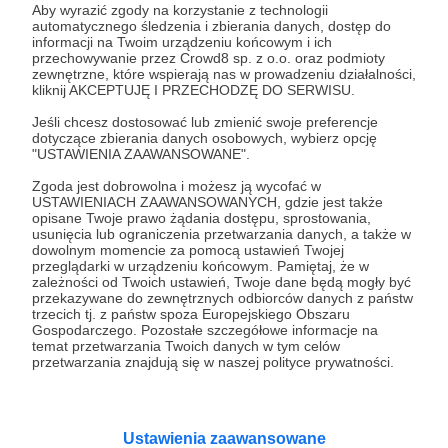
Aby wyrazić zgody na korzystanie z technologii
progu poprzednim, a także coś wyjątkowego:
automatycznego śledzenia i zbierania danych, dostęp do
informacji na Twoim urządzeniu końcowym i ich
przechowywanie przez Crowd8 sp. z o.o. oraz podmioty
-
Dyplom promocji na stopień Komandosa.
zewnętrzne, które wspierają nas w prowadzeniu działalności,
Stało się. Jesteś jednym z najlepszych w swoim
kliknij AKCEPTUJĘ I PRZECHODZĘ DO SERWISU.
fachu, a to zasługuje na wyróżnienie. Jeśli tylko
Jeśli chcesz dostosować lub zmienić swoje preferencje
zechcesz, otrzymasz od nas wydrukowany dyplom
dotyczące zbierania danych osobowych, wybierz opcję
"USTAWIENIA ZAAWANSOWANE".
potwierdzający uzyskanie stopnia Komandosa, na
którym Kapitan złożył własnoręczny podpis.*
Zgoda jest dobrowolna i możesz ją wycofać w
USTAWIENIACH ZAAWANSOWANYCH, gdzie jest także
opisane Twoje prawo żądania dostępu, sprostowania,
*W celu odebrania dyplomu, prosimy o przesłanie
usunięcia lub ograniczenia przetwarzania danych, a także w
dowolnym momencie za pomocą ustawień Twojej
danych do wysyłki na adres e-mail:
przeglądarki w urządzeniu końcowym. Pamiętaj, że w
patronite@astrofaza.pl
zależności od Twoich ustawień, Twoje dane będą mogły być
przekazywane do zewnętrznych odbiorców danych z państw
trzecich tj. z państw spoza Europejskiego Obszaru
Patroni: 30
Gospodarczego. Pozostałe szczegółowe informacje na
temat przetwarzania Twoich danych w tym celów
przetwarzania znajdują się w naszej polityce prywatności.
100 zł
miesięcznie
Ustawienia zaawansowane