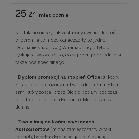
25 zł
miesięcznie
Nic tak nie cieszy, jak zasłużony awans! Jesteś
oficerem, a to może oznaczać tylko jedno.
Odcinanie kuponów ;) W ramach tego tytułu
zyskujesz wszystko to, co w progu poprzednim, a
także coś specjalnego:
-
Dyplom promocji na stopień Oficera
, który
zostanie dostarczony na Twój adres e-mail - ten
sam, który został przez Ciebie podany podczas
rejestracji do portalu Patronite. Mama byłaby
dumna!
-
Twoje imię na końcu wybranych
AstroSzortów
(imiona zamieszczamy w taki
sposób, by w każdym miesiącu dać szansę