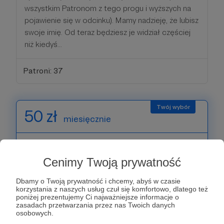
wszystkim Patronom z tego progu i wyższych na
pojawienie się w odcinku). Mamy nadzieję, że lubisz
swoje imię. Od teraz będziesz je widział częściej
niż kiedyś...
Patroni: 37
50 zł
miesięcznie
Robi się poważnie! Twoje zasługi nie pozostają
niezauważone. Dowództwo powierza Ci coraz
Cenimy Twoją prywatność
trudniejsze misje, a Ty wykonujesz je bez
Dbamy o Twoją prywatność i chcemy, abyś w czasie
zadrgnięcia powieki. To zaszczyt mieć Ciebie na
korzystania z naszych usług czuł się komfortowo, dlatego też
pokładzie.
poniżej prezentujemy Ci najważniejsze informacje o
zasadach przetwarzania przez nas Twoich danych
osobowych.
W ramach tego tytułu zyskujesz wszystko to, co w