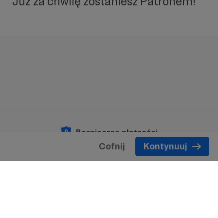
Już za chwilę zostaniesz Patronem!
Bezpieczne płatności
Cofnij
Kontynuuj
Copyright 2026 © Patronite.
Wszelkie prawa
zastrzeżone.