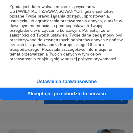
Prywatności
.
Zgoda jest dobrowolna i możesz ją wycofać w
USTAWIENIACH ZAAWANSOWANYCH, gdzie jest także
* Wyrażam zgodę na przetwarzanie moich danych
opisane Twoje prawo żądania dostępu, sprostowania,
osobowych podanych w formularzu rejestracyjnym w celu
usunięcia lub ograniczenia przetwarzania danych, a także w
dowolnym momencie za pomocą ustawień Twojej
prawidłowego świadczenia usług serwisu Patronite.
przeglądarki w urządzeniu końcowym. Pamiętaj, że w
zależności od Twoich ustawień, Twoje dane będą mogły być
Wyrażam zgodę na otrzymywanie drogą elektroniczną
przekazywane do zewnętrznych odbiorców danych z państw
trzecich tj. z państw spoza Europejskiego Obszaru
informacji handlowych - newslettera. Opcja ta może zostać
Gospodarczego. Pozostałe szczegółowe informacje na
zmieniona w ustawieniach konta.
temat przetwarzania Twoich danych w tym celów
przetwarzania znajdują się w naszej polityce prywatności.
Ustawienia zaawansowane
Akceptuję i przechodzę do serwisu
Cofnij
Zarejestruj się i przejdź dalej