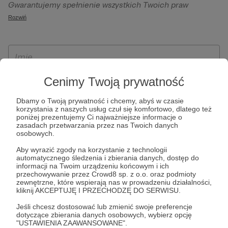
Gwarantujemy spełnienie wszystkich Twoich praw
szczególności w celu wykonania umowy zawartej z Tobą, w
wynikających z ogólnego rozporządzenia o ochronie
Rozwiń
tym do umożliwienia świadczenia usługi drogą
danych, tj. prawo dostępu, sprostowania oraz usunięcia
elektroniczną oraz pełnego korzystania z platformy
Twoich danych, ograniczenia ich przetwarzania, prawo do
Patronite.pl, w tym możliwości dokonywania oraz
ich przenoszenia, niepodlegania zautomatyzowanemu
otrzymywania wsparcia na naszej platformie oraz
podejmowaniu decyzji, w tym profilowaniu, a także prawo
dokonywania płatności.
wyrażenia sprzeciwu wobec przetwarzania Twoich danych
Cenimy Twoją prywatność
osobowych. Rejestracja dla osób niepełnoletnich możliwa
Dbamy o Twoją prywatność i chcemy, abyś w czasie
jest po przekazaniu podpisanego formularza "Zgodna na
korzystania z naszych usług czuł się komfortowo, dlatego też
założenie konta przez osobę niepełnoletnią", formularz
poniżej prezentujemy Ci najważniejsze informacje o
zasadach przetwarzania przez nas Twoich danych
dostępny jest na stronie regulaminu Patronite.pl.
osobowych.
Aby wyrazić zgody na korzystanie z technologii
automatycznego śledzenia i zbierania danych, dostęp do
informacji na Twoim urządzeniu końcowym i ich
przechowywanie przez Crowd8 sp. z o.o. oraz podmioty
zewnętrzne, które wspierają nas w prowadzeniu działalności,
kliknij AKCEPTUJĘ I PRZECHODZĘ DO SERWISU.
Jeśli chcesz dostosować lub zmienić swoje preferencje
dotyczące zbierania danych osobowych, wybierz opcję
* Zapoznałem się i akceptuję
Regulamin
serwisu oraz
Politykę
"USTAWIENIA ZAAWANSOWANE".