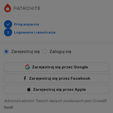
Próg wsparcia
2
Logowanie i rejestracja
Zarejestruj się
Zaloguj się
Zarejestruj się przez Google
Zarejestruj się przez Facebook
Zarejestruj się przez Apple
Administratorem Twoich danych osobowych jest Crowd8
sp. z o.o. z siedziba w Warszawie, ul. Żwirki i Wigury 16, 02-
Rozwiń
092 Warszawa. Twoje dane osobowe będą przetwarzane w