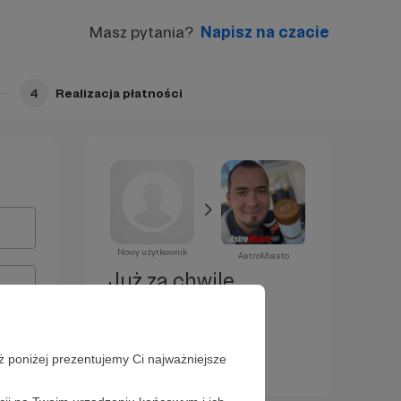
Masz pytania?
Napisz na czacie
4
Realizacja płatności
Nowy użytkownik
AstroMiasto
Już za chwilę
zostaniesz
Patronem!
ż poniżej prezentujemy Ci najważniejsze