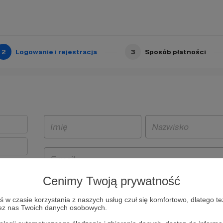
2
Logowanie i rejestracja
3
Sposób płatności
Cenimy Twoją prywatność
t
w czasie korzystania z naszych usług czuł się komfortowo, dlatego te
i i
zez nas Twoich danych osobowych.
owe będą
aw