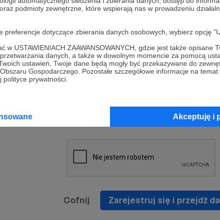
ologii automatycznego śledzenia i zbierania danych, dostęp do inform
a umowy
nie
 oraz podmioty zewnętrzne, które wspierają nas w prowadzeniu dział
nia
nięcia
nia z
* Zapoznałem się i akceptuję
Regulamin
serwisu oraz
prawo
oje preferencje dotyczące zbierania danych osobowych, wybierz op
wania
Politykę Prywatności
.
zowanemu
ofać w USTAWIENIACH ZAAWANSOWANYCH, gdzie jest także opisane Tw
 oraz
że prawo
a przetwarzania danych, a także w dowolnym momencie za pomocą usta
* Wyrażam zgodę na przetwarzanie moich danych
 Twoich ustawień, Twoje dane będą mogły być przekazywane do zewnę
h
osobowych podanych w formularzu rejestracyjnym w
go Obszaru Gospodarczego. Pozostałe szczegółowe informacje na temat
 polityce prywatności.
prawidłowego świadczenia usług serwisu Patronite.
Wyrażam zgodę na otrzymywanie drogą elektronicz
nta
informacji handlowych - newslettera. Opcja ta może
jest na
ansowane
Akceptuję i 
zmieniona w ustawieniach konta.
Cofnij
Zarejestruj się i przejdź da