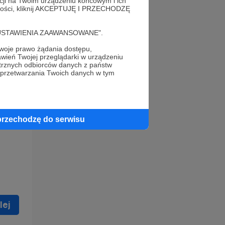
acji na Twoim urządzeniu końcowym i ich
alności, kliknij AKCEPTUJĘ I PRZECHODZĘ
cję "USTAWIENIA ZAAWANSOWANE".
oje prawo żądania dostępu,
wień Twojej przeglądarki w urządzeniu
trznych odbiorców danych z państw
 celu
 przetwarzania Twoich danych w tym
ną
 zostać
przechodzę do serwisu
lej