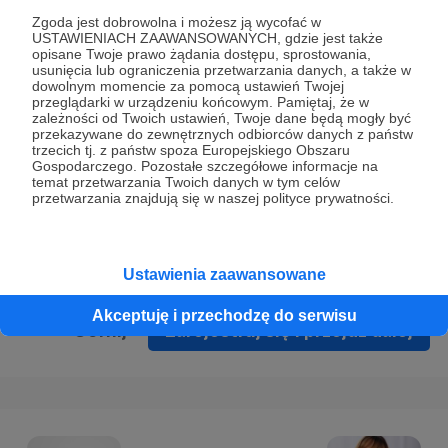
Prywatności
.
Zgoda jest dobrowolna i możesz ją wycofać w
USTAWIENIACH ZAAWANSOWANYCH, gdzie jest także
* Wyrażam zgodę na przetwarzanie moich danych
opisane Twoje prawo żądania dostępu, sprostowania,
osobowych podanych w formularzu rejestracyjnym w celu
usunięcia lub ograniczenia przetwarzania danych, a także w
dowolnym momencie za pomocą ustawień Twojej
prawidłowego świadczenia usług serwisu Patronite.
przeglądarki w urządzeniu końcowym. Pamiętaj, że w
zależności od Twoich ustawień, Twoje dane będą mogły być
Wyrażam zgodę na otrzymywanie drogą elektroniczną
przekazywane do zewnętrznych odbiorców danych z państw
trzecich tj. z państw spoza Europejskiego Obszaru
informacji handlowych - newslettera. Opcja ta może zostać
Gospodarczego. Pozostałe szczegółowe informacje na
zmieniona w ustawieniach konta.
temat przetwarzania Twoich danych w tym celów
przetwarzania znajdują się w naszej polityce prywatności.
Ustawienia zaawansowane
Akceptuję i przechodzę do serwisu
Cofnij
Zarejestruj się i przejdź dalej