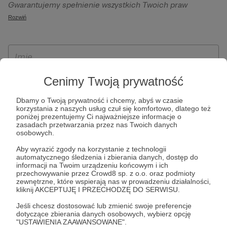
Gwarantujemy spełnienie wszystkich Twoich praw
szczególności w celu wykonania umowy zawartej z Tobą, w
wynikających z ogólnego rozporządzenia o ochronie
Rozwiń
tym do umożliwienia świadczenia usługi drogą
danych, tj. prawo dostępu, sprostowania oraz usunięcia
elektroniczną oraz pełnego korzystania z platformy
Twoich danych, ograniczenia ich przetwarzania, prawo do
Patronite.pl, w tym możliwości dokonywania oraz
ich przenoszenia, niepodlegania zautomatyzowanemu
otrzymywania wsparcia na naszej platformie oraz
podejmowaniu decyzji, w tym profilowaniu, a także prawo
dokonywania płatności.
wyrażenia sprzeciwu wobec przetwarzania Twoich danych
Cenimy Twoją prywatność
osobowych. Rejestracja dla osób niepełnoletnich możliwa
Dbamy o Twoją prywatność i chcemy, abyś w czasie
jest po przekazaniu podpisanego formularza "Zgodna na
korzystania z naszych usług czuł się komfortowo, dlatego też
założenie konta przez osobę niepełnoletnią", formularz
poniżej prezentujemy Ci najważniejsze informacje o
zasadach przetwarzania przez nas Twoich danych
dostępny jest na stronie regulaminu Patronite.pl.
osobowych.
Aby wyrazić zgody na korzystanie z technologii
automatycznego śledzenia i zbierania danych, dostęp do
informacji na Twoim urządzeniu końcowym i ich
przechowywanie przez Crowd8 sp. z o.o. oraz podmioty
zewnętrzne, które wspierają nas w prowadzeniu działalności,
kliknij AKCEPTUJĘ I PRZECHODZĘ DO SERWISU.
Jeśli chcesz dostosować lub zmienić swoje preferencje
dotyczące zbierania danych osobowych, wybierz opcję
* Zapoznałem się i akceptuję
Regulamin
serwisu oraz
Politykę
"USTAWIENIA ZAAWANSOWANE".