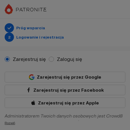
Próg wsparcia
2
Logowanie i rejestracja
Zarejestruj się
Zaloguj się
Zarejestruj się przez Google
Zarejestruj się przez Facebook
Zarejestruj się przez Apple
Administratorem Twoich danych osobowych jest Crowd8
sp. z o.o. z siedziba w Warszawie, ul. Żwirki i Wigury 16, 02-
Rozwiń
092 Warszawa. Twoje dane osobowe będą przetwarzane w